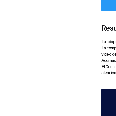
Resu
La adopc
La compa
vídeo de
Además, 
El Conse
atención