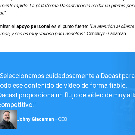
emente rápido. La plataforma Dacast debería recibir un premio por s
r.”
minar, el
apoyo personal
es el punto fuerte:
“La atención al client
mos, y eso es muy valioso para nosotros”.
Concluye Giacaman.
Seleccionamos cuidadosamente a Dacast para 
todo ese contenido de vídeo de forma fiable.
Dacast proporciona un flujo de vídeo de muy alt
competitivo.
Johny Giacaman
- CEO