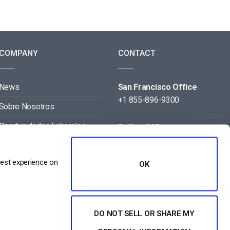
COMPANY
CONTACT
News
San Francisco Office
+1 855-896-9300
Sobre Nosotros
Oportunidades Laborales
Beijing Office
+86 105-123-5043
Contact
best experience on
OK
Aliados
DO NOT SELL OR SHARE MY