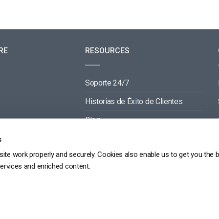
RE
RESOURCES
Soporte 24/7
Historias de Éxito de Clientes
Blog
Documentación de Video API
s
ite work properly and securely. Cookies also enable us to get you the 
Documentación de Reproductor API
services and enriched content.
GDPR
POLÍTICA DE PRIVACIDAD
TÉRMINOS DE SERVICIO
MAPA DEL SITIO