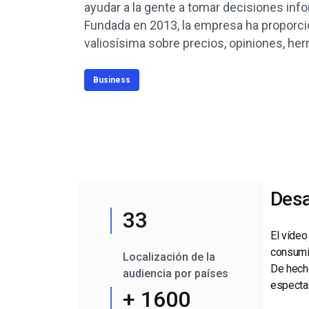
ayudar a la gente a tomar decisiones inf
Aprendizaje en Línea
Privacidad y Seguridad
Fundada en 2013, la empresa ha proporc
valiosísima sobre precios, opiniones, her
Business
Desa
33
El vídeo
consumi
Localización de la
De hecho
audiencia por países
especta
+ 1600