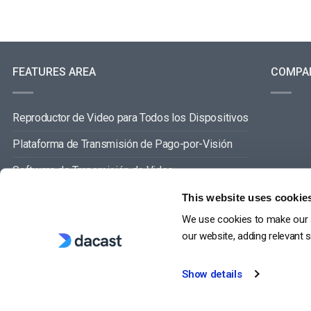
FEATURES AREA
COMPA
Reproductor de Video para Todos los Dispositivos
Plataforma de Transmisión de Pago-por-Visión
Software de Transmisión de Video
Gestión de Contenidos de Video
This website uses cookie
We use cookies to make our s
VER TODO
our website, adding relevant 
Show details