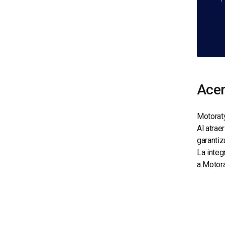
Acer
Motoraty
Al atrae
garantiz
La integ
a Motora