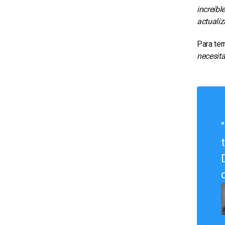
increíbl
actualiza
Para ter
necesita