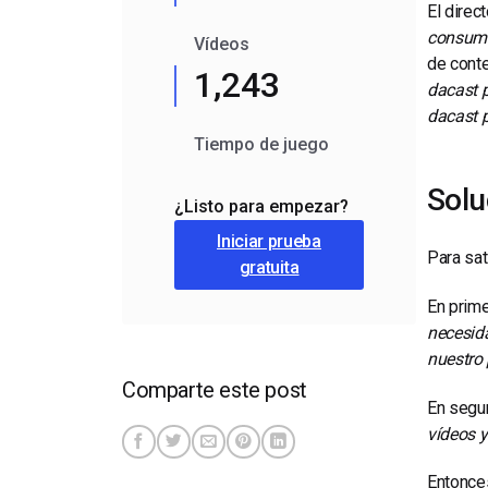
El direc
consumid
Vídeos
de conte
1,243
dacast p
dacast p
Tiempo de juego
Solu
¿Listo para empezar?
Iniciar prueba
Para sat
gratuita
En prime
necesid
nuestro 
Comparte este post
En segun
vídeos y
Entonces