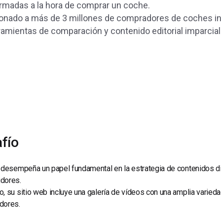
Marketing de Video
ormadas a la hora de comprar un coche.
Emisoras de Radio y Televisión
ionado a más de 3 millones de compradores de coches i
ramientas de comparación y contenido editorial imparcial
fío
 desempeña un papel fundamental en la estrategia de contenidos di
dores.
, su sitio web incluye una galería de vídeos con una amplia varied
dores.