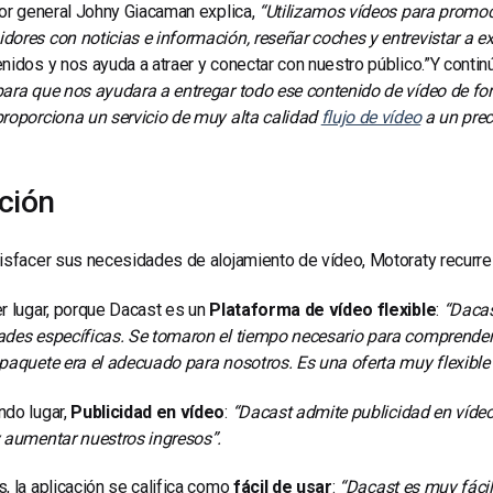
tor general Johny Giacaman explica,
“Utilizamos vídeos para promoc
ores con noticias e información, reseñar coches y entrevistar a ex
nidos y nos ayuda a atraer y conectar con nuestro público.”
Y contin
ara que nos ayudara a entregar todo ese contenido de vídeo de for
roporciona un servicio de muy alta calidad
flujo de vídeo
a un prec
ción
isfacer sus necesidades de alojamiento de vídeo, Motoraty recurre
r lugar, porque Dacast es un
Plataforma de vídeo flexible
:
“Dacas
ades específicas. Se tomaron el tiempo necesario para comprender
paquete era el adecuado para nosotros. Es una oferta muy flexible
do lugar,
Publicidad en vídeo
:
“Dacast admite publicidad en víde
 aumentar nuestros ingresos”.
, la aplicación se califica como
fácil de usar
:
“Dacast es muy fácil