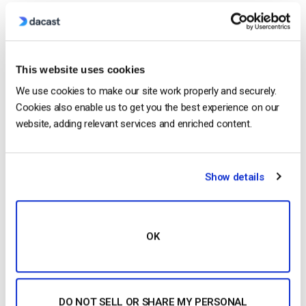
1545 Media dispose d’une liste impressionnante de clients :
This website uses cookies
En 2012, 1545 Media a remporté deux Telly Awards dans les
catégories Health & Fitness et Beauty and Cosmetics pour
We use cookies to make our site work properly and securely.
son travail avec Dermalogica !
Cookies also enable us to get you the best experience on our
website, adding relevant services and enriched content.
Nick Small
Show details
Nick is a technical writer and marketer.
While at Dacast, he helped the marketing
team research and produce video
OK
streaming content for our readers.
DO NOT SELL OR SHARE MY PERSONAL