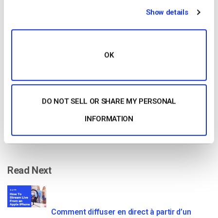
Show details
Free 14-Day Trial
OK
Get Started!
Start streaming immediately
DO NOT SELL OR SHARE MY PERSONAL
No credit card required
INFORMATION
10 GB of bandwidth
Read Next
Comment diffuser en direct à partir d’un