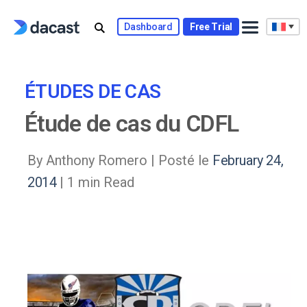
Skip
to
Dashboard
Free Trial
content
ÉTUDES DE CAS
Étude de cas du CDFL
By Anthony Romero |
Posté le
February 24,
2014
| 1 min Read