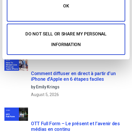
OK
No credit card required
10 GB of bandwidth
DO NOT SELL OR SHARE MY PERSONAL
INFORMATION
Read Next
Comment diffuser en direct à partir d’un
iPhone d’Apple en 6 étapes faciles
by Emily Krings
August 5, 2026
OTT Full Form – Le présent et l’avenir des
médias en continu