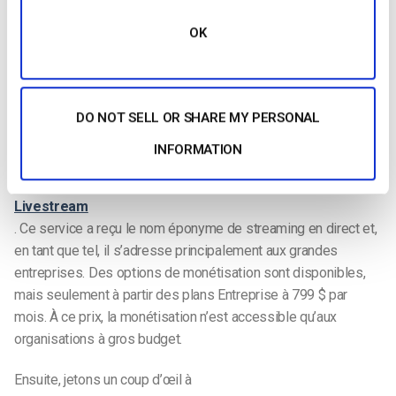
du soutien d’une grande marque. En ce qui concerne la
OK
monétisation des vidéos, la prise en charge du PPV et
d’autres options de monétisation est toujours disponible via
l’intégration avec Cleeng. Cependant, cela nécessite un coût
supplémentaire. Ustream disposait auparavant d’une option
DO NOT SELL OR SHARE MY PERSONAL
intégrée de paiement à la séance, mais celle-ci a été
supprimée en 2014.
INFORMATION
La prochaine plateforme que nous examinerons est
Livestream
. Ce service a reçu le nom éponyme de streaming en direct et,
en tant que tel, il s’adresse principalement aux grandes
entreprises. Des options de monétisation sont disponibles,
mais seulement à partir des plans Entreprise à 799 $ par
mois. À ce prix, la monétisation n’est accessible qu’aux
organisations à gros budget.
Ensuite, jetons un coup d’œil à