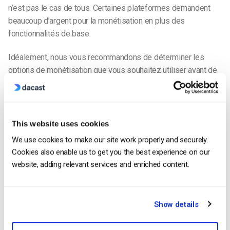
n’est pas le cas de tous. Certaines plateformes demandent
beaucoup d’argent pour la monétisation en plus des
fonctionnalités de base.
Idéalement, nous vous recommandons de déterminer les
options de monétisation que vous souhaitez utiliser avant de
commencer à diffuser. Vous pourrez ainsi déterminer quelle
plateforme correspond le mieux à vos besoins et à votre
budget.
This website uses cookies
Comparaison des options de monétisation des
We use cookies to make our site work properly and securely.
principales plateformes de diffusion en direct
Cookies also enable us to get you the best experience on our
Comparons les options de monétisation vidéo proposées par
website, adding relevant services and enriched content.
plusieurs des principaux hébergeurs de vidéos en direct et à
la demande qui opèrent aujourd’hui.
Show details
Le premier est
Ustream
. Ustream, l’une des plateformes les
plus populaires, appartient désormais à IBM et bénéficie donc