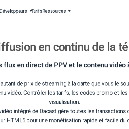
Développeurs
Tarifs
Ressources
ffusion en continu de la tél
ne
s en
Streaming vidéo en direct
Vidéo pour les entreprises
Outils pour développeurs
Support 24/7
 vidéo
Diffusion de contenu en Chine
Vidéo pour les professionnels
Transcodage vidéo
Support téléphonique
gne
ct
du marketing
 du
Diffusion en ligne en direct
Streaming à la carte
Services professionnels
 flux en direct de PPV et le contenu vidéo
irect
Vidéo pour la vente
Lecteur vidéo HTML5
Téléchargement sécurisé de
OD)
vidéos
A propos de nous
Solutions de livraison dans le
autant de prix de streaming à la carte que vous le so
g
monde entier
Carrières
nu vidéo. Contrôler les tarifs, les codes promo et les
Agences de création
Galerie vidéo de l’Expo
Partenaires
visualisation.
usion
Streaming en direct pour les
Streaming en direct CDN
vidéo intégré de Dacast gère toutes les transactions
Contact
musiciens
eur HTML5 pour une monétisation rapide et facile du
Stations de radio et de
igne
Analyse et statistique vidéo
télévision