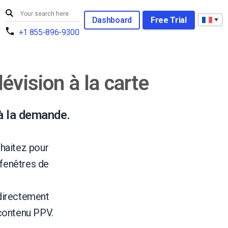
Dashboard
Free Trial
+1 855-896-9300
évision à la carte
 à la demande.
uhaitez pour
 fenêtres de
 directement
 contenu PPV.