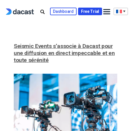
Skip
to
Dashboard
Free Trial
content
Seismic Events s’associe à Dacast pour
une diffusion en direct impeccable et en
toute sérénité