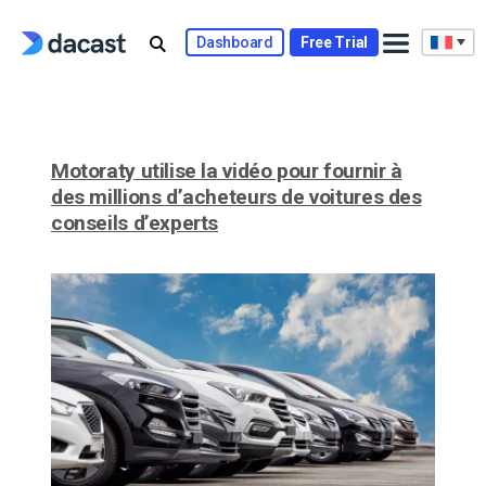
Skip
to
Dashboard
Free Trial
content
Motoraty utilise la vidéo pour fournir à
des millions d’acheteurs de voitures des
conseils d’experts