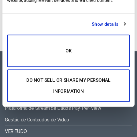
website, adding relevant services and enriched content.
Categories
Show details
OK
FEATURES AREA
DO NOT SELL OR SHARE MY PERSONAL
Leitor de Vídeo para Todos os Dispositivos
INFORMATION
software de transmissão de vídeo
Plataforma de Stream de Dados Pay-Per-View
Gestão de Conteúdos de Vídeo
VER TUDO