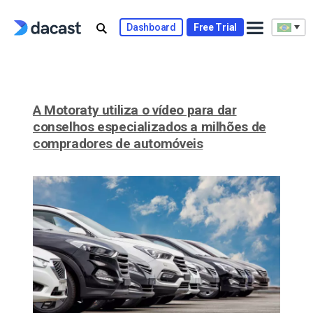
Skip
to
Dashboard
Free Trial
content
A Motoraty utiliza o vídeo para dar
conselhos especializados a milhões de
compradores de automóveis