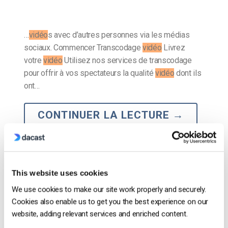
…
vidéo
s avec d’autres personnes via les médias
sociaux. Commencer Transcodage
vidéo
Livrez
votre
vidéo
Utilisez nos services de transcodage
pour offrir à vos spectateurs la qualité
vidéo
dont ils
ont…
CONTINUER LA LECTURE
→
Le blog des experts vidéo
This website uses cookies
Comment utiliser OBS Studio pour une
We use cookies to make our site work properly and securely.
diffusion vidéo professionnelle en 2025
Cookies also enable us to get you the best experience on our
website, adding relevant services and enriched content.