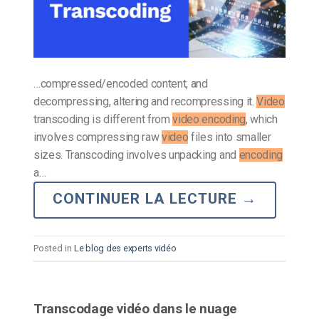
…compressed/encoded content, and
decompressing, altering and recompressing it.
Video
transcoding is different from
video encoding
, which
involves compressing raw
video
files into smaller
sizes. Transcoding involves unpacking and
encoding
a…
CONTINUER LA LECTURE
→
Posted in
Le blog des experts vidéo
Transcodage vidéo dans le nuage