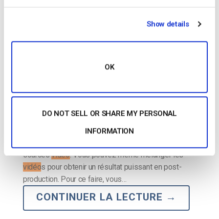
POSTÉ LE
MAY 15, 2026
Show details
OK
DO NOT SELL OR SHARE MY PERSONAL
…professionnelles image dans l’image et faire
INFORMATION
intervenir plusieurs invités
/vidéo
s via plusieurs
sources
vidéo
. Vous pouvez même mélanger les
vidéo
s pour obtenir un résultat puissant en post-
production. Pour ce faire, vous…
CONTINUER LA LECTURE
→