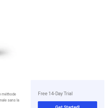
Free 14-Day Trial
lle méthode
male sans la
Get Started!