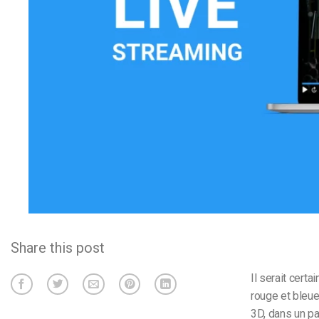
d’apprentissage en ligne
CMS vidéo
Confidentialité et sécuri
Share this post
Il serait cert
rouge et bleue
3D, dans un pa