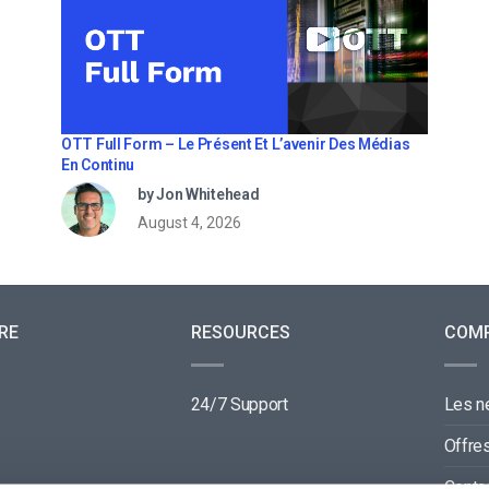
OTT Full Form – Le Présent Et L’avenir Des Médias
En Continu
by Jon Whitehead
August 4, 2026
RE
RESOURCES
COM
24/7 Support
Les 
Offre
Conta