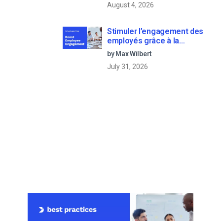
August 4, 2026
Stimuler l’engagement des
employés grâce à la
communication d’entreprise
by Max Wilbert
en direct
July 31, 2026