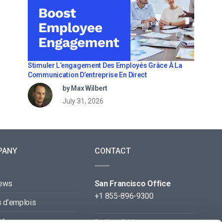
Stimuler L’engagement Des Employés Grâce À La
Communication D’entreprise En Direct
by Max Wilbert
July 31, 2026
PANY
CONTACT
news
San Francisco Office
+1 855-896-9300
s d’emplois
ct