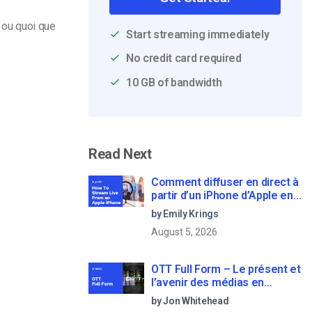
, ou quoi que
Start streaming immediately
No credit card required
10 GB of bandwidth
Read Next
Comment diffuser en direct à
partir d’un iPhone d’Apple en
6 étapes faciles
by Emily Krings
August 5, 2026
OTT Full Form – Le présent et
l’avenir des médias en
continu
by Jon Whitehead