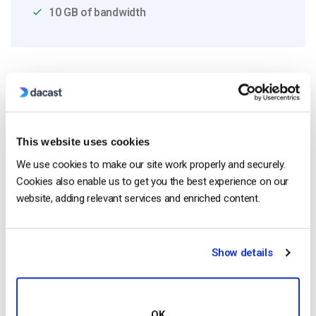
10 GB of bandwidth
Read Next
This website uses cookies
Comparaison des 20 meilleures plateformes
d’hébergement de vidéos d’entreprise
We use cookies to make our site work properly and securely.
[Updated for 2022]
by Emily Krings
Cookies also enable us to get you the best experience on our
May 9, 2025
website, adding relevant services and enriched content.
Show details
Comment diffuser en direct des conférences
et des réunions virtuelles ? [2021 Update]
by Emily Krings
OK
March 21, 2025