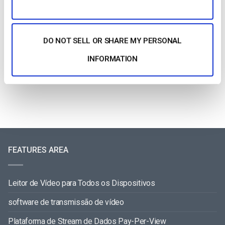
As 20 melhores plataformas OTT para as
DO NOT SELL OR SHARE MY PERSONAL
empresas criarem o seu próprio serviço de
streaming (2026)
INFORMATION
by Max Wilbert
July 21, 2026
FEATURES AREA
Leitor de Vídeo para Todos os Dispositivos
software de transmissão de vídeo
Plataforma de Stream de Dados Pay-Per-View