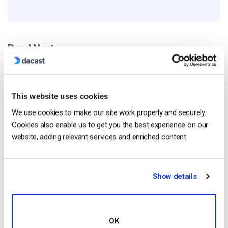
Read Next
Como transmitir conferências e reuniões
This website uses cookies
virtuais em direto [2021 Update]
We use cookies to make our site work properly and securely.
by Emily Krings
Cookies also enable us to get you the best experience on our
March 21, 2025
website, adding relevant services and enriched content.
Show details
Como fazer uma transmissão ao vivo para o
exterior com sucesso: Um guia passo-a-
passo [2021 Update]
by Max Wilbert
April 11, 2025
OK