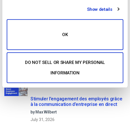
Comment diffuser en direct à partir d’un
iPhone d’Apple en 6 étapes faciles
Show details
by Emily Krings
August 5, 2026
OK
OTT Full Form – Le présent et l’avenir des
médias en continu
DO NOT SELL OR SHARE MY PERSONAL
by Jon Whitehead
August 4, 2026
INFORMATION
Stimuler l’engagement des employés grâce
à la communication d’entreprise en direct
by Max Wilbert
July 31, 2026