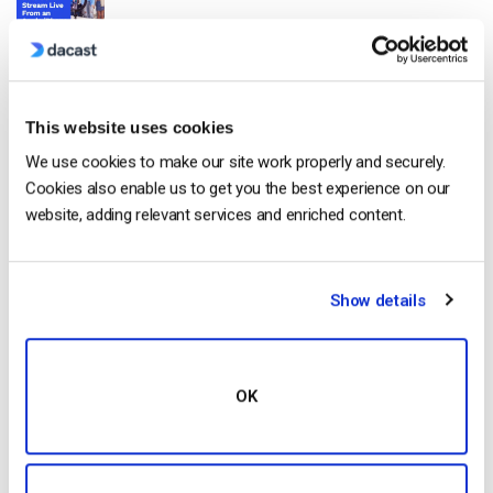
Comment diffuser en direct à partir d’un
iPhone d’Apple en 6 étapes faciles
by Emily Krings
August 5, 2026
This website uses cookies
We use cookies to make our site work properly and securely.
Cookies also enable us to get you the best experience on our
website, adding relevant services and enriched content.
OTT Full Form – Le présent et l’avenir des
médias en continu
by Jon Whitehead
Show details
August 4, 2026
OK
Stimuler l’engagement des employés grâce
à la communication d’entreprise en direct
by Max Wilbert
July 31, 2026