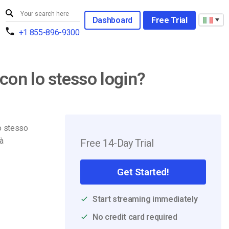
Dashboard
Free Trial
+1 855-896-9300
on lo stesso login?
o stesso
rà
Free 14-Day Trial
Get Started!
Start streaming immediately
No credit card required