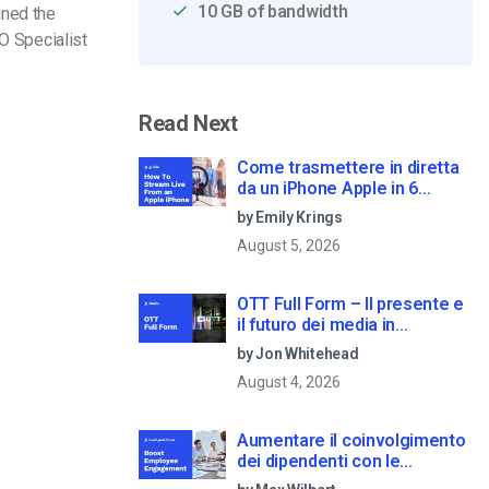
10 GB of bandwidth
ined the
O Specialist
Read Next
Come trasmettere in diretta
da un iPhone Apple in 6
semplici passi
by Emily Krings
August 5, 2026
OTT Full Form – Il presente e
il futuro dei media in
streaming
by Jon Whitehead
August 4, 2026
Aumentare il coinvolgimento
dei dipendenti con le
comunicazioni aziendali in