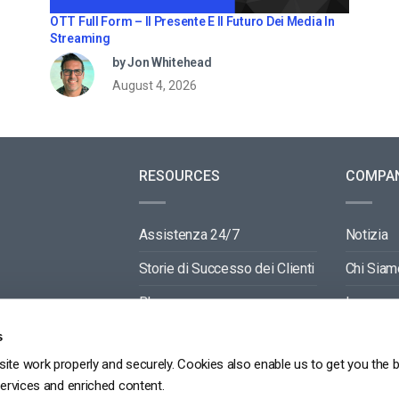
OTT Full Form – Il Presente E Il Futuro Dei Media In
Streaming
by Jon Whitehead
August 4, 2026
RESOURCES
COMPA
Assistenza 24/7
Notizia
Storie di Successo dei Clienti
Chi Siam
Blog
Lavora c
Video API Documentation
Contactti
s
ite work properly and securely. Cookies also enable us to get you the 
Player API Documentation
Partners
services and enriched content.