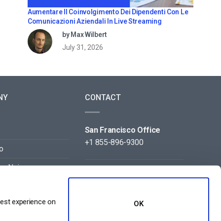
Aumentare Il Coinvolgimento Dei Dipendenti Con Le
Comunicazioni Aziendali In Live Streaming
by Max Wilbert
July 31, 2026
NY
CONTACT
San Francisco Office
+1 855-896-9300
o
on Noi
Beijing Office
+86 105-123-5043
best experience on
OK