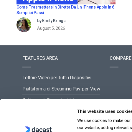
Come Trasmettere In Diretta Da Un IPhone Apple In 6
Semplici Passi
by Emily Krings
August 5, 2026
FEATURES AREA
COMPARE
Lettore Video per Tutti i Dispositivi
Piattaforma di Streaming Pay-per-View
Software di Streaming Video
Gestione dei Contenuti Video
This website uses cookie
We use cookies to make our s
VEDI TUTTO
our website, adding relevant 