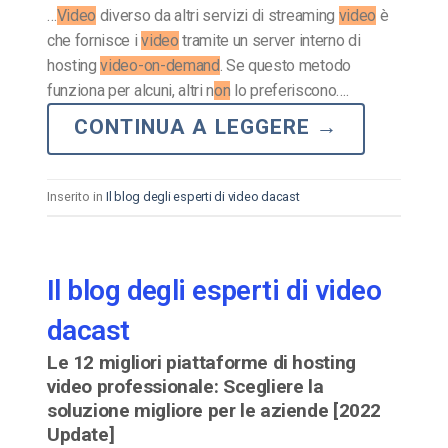
…
Video
diverso da altri servizi di streaming
video
è
che fornisce i
video
tramite un server interno di
hosting
video-on-demand
. Se questo metodo
funziona per alcuni, altri n
on
lo preferiscono….
CONTINUA A LEGGERE
→
Inserito in
Il blog degli esperti di video dacast
Il blog degli esperti di video
dacast
Le 12 migliori piattaforme di hosting
video professionale: Scegliere la
soluzione migliore per le aziende [2022
Update]