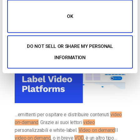
Le 15 migliori piattaforme video e servizi
di streaming white label
OK
PUBBLICATO IL
JULY 3, 2026
DO NOT SELL OR SHARE MY PERSONAL
INFORMATION
…emittenti per ospitare e distribuire contenuti
video
on-demand
. Grazie ai suoi lettori
video
personalizzabili e white-label.
Video on demand
Il
video on demand
, o in breve
VOD
, è un altro tipo…