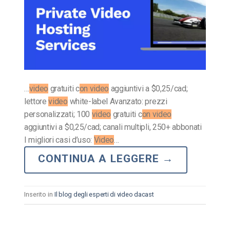
…
video
gratuiti c
on video
aggiuntivi a $0,25/cad;
lettore
video
white-label Avanzato: prezzi
personalizzati; 100
video
gratuiti c
on video
aggiuntivi a $0,25/cad; canali multipli, 250+ abbonati
I migliori casi d’uso:
Video
…
CONTINUA A LEGGERE
→
Inserito in
Il blog degli esperti di video dacast