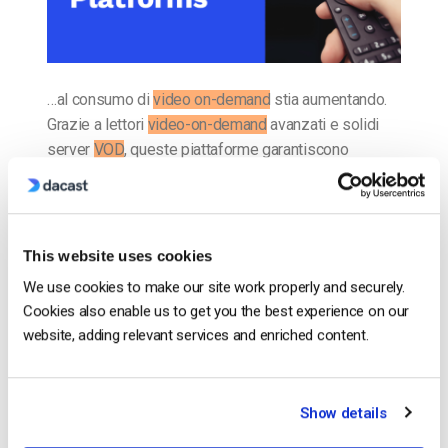
…al consumo di
video on-demand
stia aumentando.
Grazie a lettori
video-on-demand
avanzati e solidi
server
VOD
, queste piattaforme garantiscono
esperienze di visione fluide e rendono il
video-on-
demand
parte integrante della…
CONTINUA A LEGGERE
→
This website uses cookies
We use cookies to make our site work properly and securely.
Inserito in
Il blog degli esperti di video dacast
Cookies also enable us to get you the best experience on our
website, adding relevant services and enriched content.
Il blog degli esperti di video
Show details
dacast