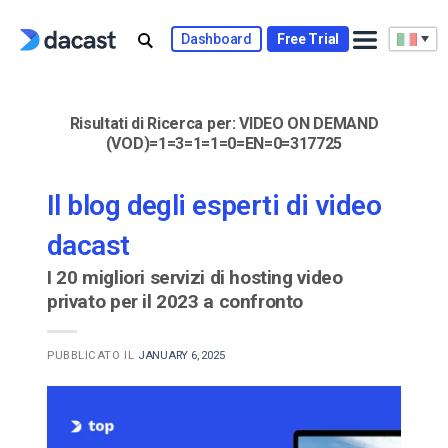
Skip
to
Dashboard
Free Trial
content
Risultati di Ricerca per:
VIDEO ON DEMAND
(VOD)=1=3=1=1=0=EN=0=317725
Il blog degli esperti di video
dacast
I 20 migliori servizi di hosting video
privato per il 2023 a confronto
PUBBLICATO IL
JANUARY 6, 2025