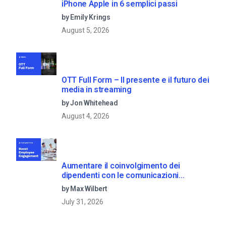
iPhone Apple in 6 semplici passi
by Emily Krings
August 5, 2026
OTT Full Form – Il presente e il futuro dei
media in streaming
by Jon Whitehead
August 4, 2026
Aumentare il coinvolgimento dei
dipendenti con le comunicazioni
aziendali in live streaming
by Max Wilbert
July 31, 2026