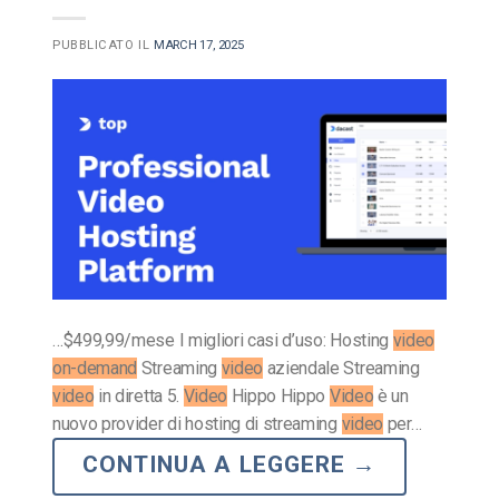
PUBBLICATO IL
MARCH 17, 2025
…$499,99/mese I migliori casi d’uso: Hosting
video
on-demand
Streaming
video
aziendale Streaming
video
in diretta 5.
Video
Hippo Hippo
Video
è un
nuovo provider di hosting di streaming
video
per…
CONTINUA A LEGGERE
→