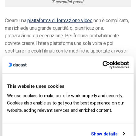
7 semplici passi.
Creare una
piattaforma di formazione video
non è complicato,
ma richiede una grande quantità di pianificazione,
preparazione ed esecuzione. Per fortuna, probabilmente
dovrete creare l’intera piattaforma una sola volta e poi
sostituire i piccoli filmati con le modifiche apportate ai vostri
processi e alle vostre procedure.
1. Pianificare i contenuti
Per assicurarvi che tutto sia trattato in modo sensato per i
This website uses cookies
nuovi membri del team, dovrete delineare ogni aspetto del
We use cookies to make our site work properly and securely.
programma di formazione che state per lanciare.
Cookies also enable us to get you the best experience on our
website, adding relevant services and enriched content.
Organizzatela in una sequenza che abbia senso. I contenuti
devono essere “sovrapponibili”, nel senso che le informazioni
contenute nel video n. 1 preparano gli spettatori a ciò che
Show details
impareranno nel video n. 2.