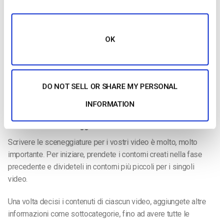
A questo punto si può anche decidere come suddividere i
video di formazione. Alcune aziende utilizzano una serie di
OK
brevi video da 2 a 5 minuti in ogni modulo, solo per mantenere
l’attenzione dello spettatore. Altri vogliono fare tutto in una
volta e creare un unico lungo video.
DO NOT SELL OR SHARE MY PERSONAL
Scoprite cosa funziona meglio per il tipo di dipendenti che
state formando e per i materiali che dovete insegnare loro.
INFORMATION
2. Scrivere le sceneggiature
Scrivere le sceneggiature per i vostri video è molto, molto
importante. Per iniziare, prendete i contorni creati nella fase
precedente e divideteli in contorni più piccoli per i singoli
video.
Una volta decisi i contenuti di ciascun video, aggiungete altre
informazioni come sottocategorie, fino ad avere tutte le