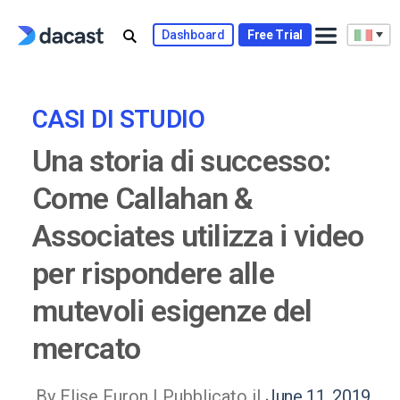
Skip
to
Dashboard
Free Trial
content
CASI DI STUDIO
Una storia di successo:
Come Callahan &
Associates utilizza i video
per rispondere alle
mutevoli esigenze del
mercato
By Elise Furon |
Pubblicato il
June 11, 2019