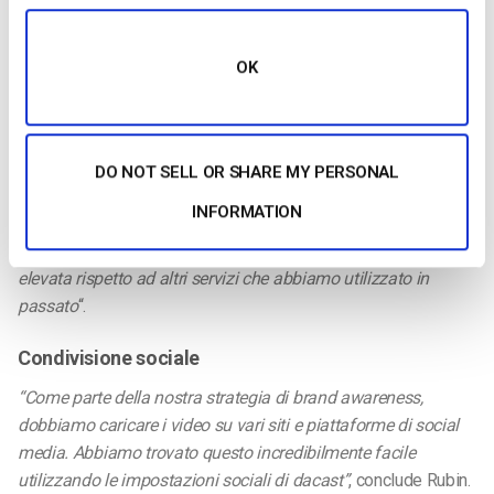
Fortunatamente, dacast soddisfa sicuramente questi
requisiti”.
OK
Facilità d’uso
Rubin continua,
“dacast offre un’interfaccia utente
estremamente comprensibile. Questo ha reso la nostra
DO NOT SELL OR SHARE MY PERSONAL
transizione molto agevole. Allo stesso modo, la
INFORMATION
familiarizzazione con la nuova piattaforma è avvenuta senza
problemi.
Anche la velocità di upload e di codifica è molto
elevata rispetto ad altri servizi che abbiamo utilizzato in
passato
“.
Condivisione sociale
“Come parte della nostra strategia di brand awareness,
dobbiamo caricare i video su vari siti e piattaforme di social
media.
Abbiamo trovato questo incredibilmente facile
utilizzando le impostazioni sociali di dacast”
, conclude Rubin.