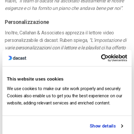
Rubin,
“il team di dacast ha ascoltato esattamente le nostre
esigenze e ci ha fornito un piano che andava bene per noi”
.
Personalizzazione
Inoltre, Callahan & Associates apprezza il lettore video
personalizzabile di dacast. Ruben spiega,
“L’impostazione di
varie personalizzazioni con il lettore e le playlist ci ha offerto
una buona flessibilità. Inoltre, l’integrazione del lettore nel
nostro modello è stata semplice.
”
Consegna mobile
This website uses cookies
Inoltre, dacast aiuta C&A a rispondere alle mutevoli esigenze
We use cookies to make our site work properly and securely.
di una nuova generazione di professionisti delle Credit Union.
Cookies also enable us to get you the best experience on our
Secondo Rubin,
“i dirigenti delle cooperative di credito sono
website, adding relevant services and enriched content.
più giovani che mai.
Infatti, molti hanno accesso a dispositivi
mobili che rendono i video molto più accessibili che in
passato.
Ci impegniamo a fornire ai nostri lettori video
Show details
dinamici e di qualità attraverso il nostro sito web.