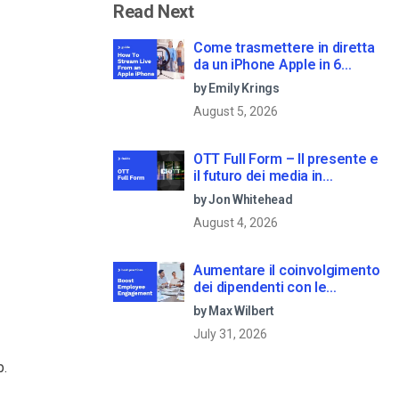
Read Next
Come trasmettere in diretta
da un iPhone Apple in 6
semplici passi
by Emily Krings
August 5, 2026
OTT Full Form – Il presente e
il futuro dei media in
streaming
by Jon Whitehead
August 4, 2026
Aumentare il coinvolgimento
dei dipendenti con le
comunicazioni aziendali in
by Max Wilbert
live streaming
July 31, 2026
b.