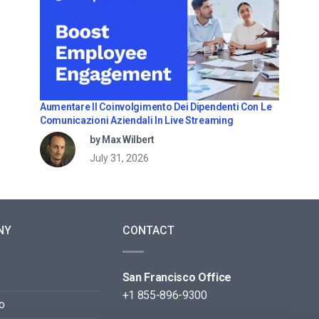
Aumentare Il Coinvolgimento Dei Dipendenti Con Le
Comunicazioni Aziendali In Live Streaming
by Max Wilbert
July 31, 2026
NY
CONTACT
San Francisco Office
+1 855-896-9300
o