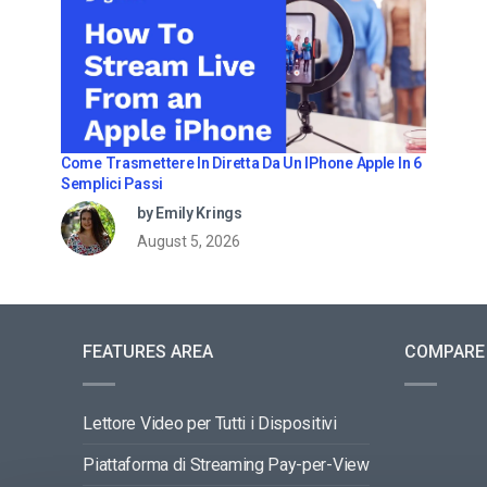
Come Trasmettere In Diretta Da Un IPhone Apple In 6
Semplici Passi
by Emily Krings
August 5, 2026
FEATURES AREA
COMPARE
Lettore Video per Tutti i Dispositivi
Piattaforma di Streaming Pay-per-View