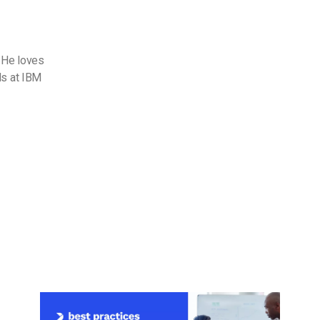
 He loves
ds at IBM