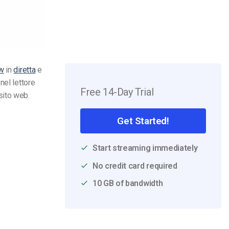
ew
in
diretta
e
nel lettore
Free 14-Day Trial
sito web.
Get Started!
Start streaming immediately
No credit card required
10 GB of bandwidth