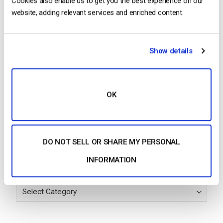
Cookies also enable us to get you the best experience on our
media in streaming
website, adding relevant services and enriched content.
by Jon Whitehead
August 4, 2026
Show details
Aumentare il coinvolgimento dei
dipendenti con le comunicazioni
OK
aziendali in live streaming
by Max Wilbert
July 31, 2026
DO NOT SELL OR SHARE MY PERSONAL
INFORMATION
Categories