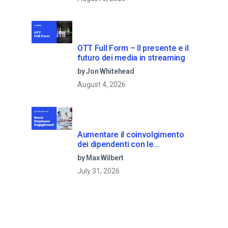
OTT Full Form – Il presente e il
futuro dei media in streaming
by Jon Whitehead
August 4, 2026
Aumentare il coinvolgimento
dei dipendenti con le
comunicazioni aziendali in live
by Max Wilbert
streaming
July 31, 2026