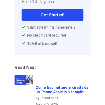
Free 14-Day Trial
Get Started!
Start streaming immediately
No credit card required
10 GB of bandwidth
Read Next
Come trasmettere in diretta da
un iPhone Apple in 6 semplici
passi
by Emily Krings
August 5, 2026