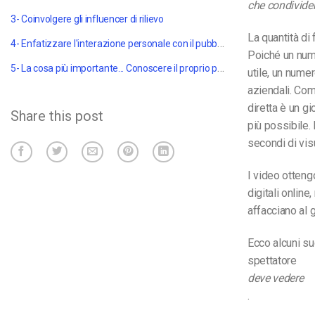
che condividerà
3- Coinvolgere gli influencer di rilievo
La quantità di
4- Enfatizzare l'interazione personale con il pubblico
Poiché un nume
5- La cosa più importante... Conoscere il proprio pubblico
utile, un nume
aziendali. Com
diretta è un gi
Share this post
più possibile. 
secondi di vis
I video ottengo
digitali onlin
affacciano al g
Ecco alcuni su
spettatore
deve vedere
.