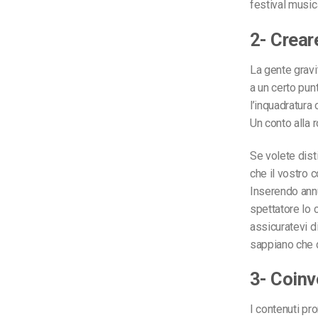
festival musica
2- Crear
La gente gravit
a un certo punt
l’inquadratura
Un conto alla 
Se volete disti
che il vostro 
Inserendo annun
spettatore lo 
assicuratevi d
sappiano che 
3- Coinvo
I contenuti pr