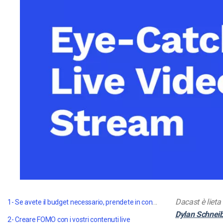
Video CMS
Privacy e Sicurezza
1- Se avete il budget necessario, prendete in considerazione l'utilizzo di una piattaforma di streaming video.
Dacast è lieta
Dylan Schnei
2- Creare FOMO con i vostri contenuti live