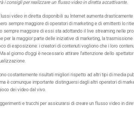
 i consigli per realizzare un flusso video in diretta accattivante.
 flussi video in diretta disponibili su Internet aumenta drasticamente
ro sempre maggiore di operatori di marketing e di emittenti lo rit
ro sempre maggiore di essi sta adottando il live streaming nelle pro
e per la maggior parte delle iniziative di marketing, la trasmissione 
oco di esposizione: i creatori di contenuti vogliono che i loro contenut
Ma al giorno d’oggi è necessario attirare l’attenzione dello spettator
ualizzazione.
no costantemente risultati migliori rispetto ad altri tipi di media pub
e, ma è comunque importante distinguersi dagli altri operatori di mark
ioco dei video dal vivo.
ggerimenti e trucchi per assicurarsi di creare un flusso video in dire