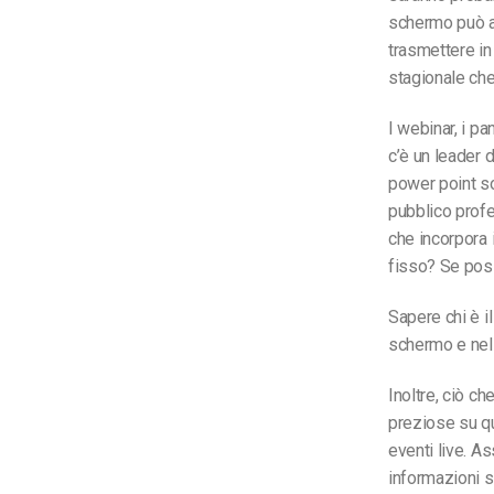
schermo può ai
trasmettere in
stagionale che
I webinar, i p
c’è un leader 
power point s
pubblico profe
che incorpora 
fisso? Se poss
Sapere chi è i
schermo e nell
Inoltre, ciò c
preziose su qua
eventi live. A
informazioni s