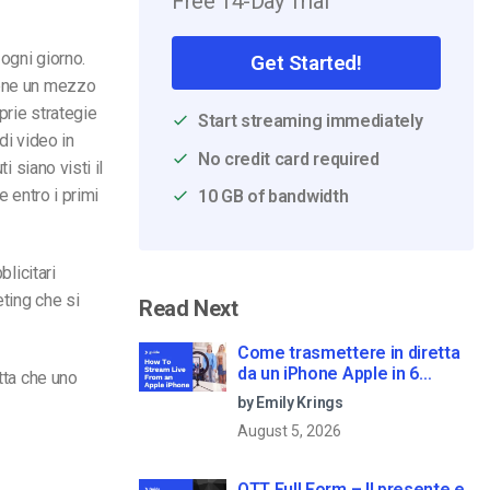
Free 14-Day Trial
 ogni giorno.
Get Started!
iene un mezzo
prie strategie
Start streaming immediately
di video in
No credit card required
i siano visti il
e entro i primi
10 GB of bandwidth
blicitari
eting che si
Read Next
Come trasmettere in diretta
da un iPhone Apple in 6
tta che uno
semplici passi
by Emily Krings
August 5, 2026
OTT Full Form – Il presente e