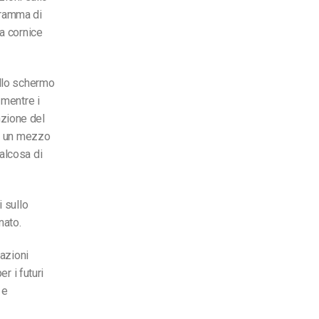
gramma di
na cornice
ullo schermo
 mentre i
nzione del
on un mezzo
alcosa di
i sullo
nato.
mazioni
r i futuri
 e