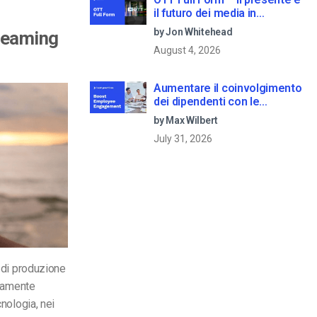
il futuro dei media in
streaming
by Jon Whitehead
treaming
August 4, 2026
Aumentare il coinvolgimento
dei dipendenti con le
comunicazioni aziendali in
by Max Wilbert
live streaming
July 31, 2026
à di produzione
ttamente
cnologia, nei