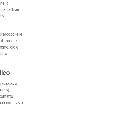
he la
o ad attirare
lto
 o raccogliere
golarmente
mente, ciò è
ssere
lico
erazione, è
preso)
contatto
uti sono vivi e