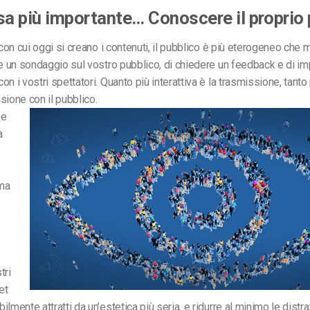
sa più importante… Conoscere il proprio
 con cui oggi si creano i contenuti, il pubblico è più eterogeneo che 
re un sondaggio sul vostro pubblico, di chiedere un feedback e di i
on i vostri spettatori. Quanto più interattiva è la trasmissione, tant
sione con il pubblico.
se
a
ima
tri
et
lmente attratti da un’estetica più seria, e ridurre al minimo le distra