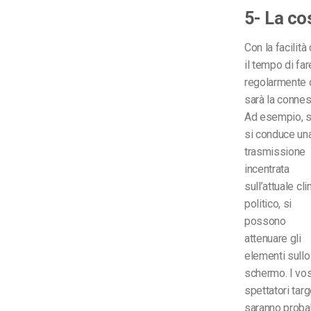
5- La co
Con la facilità
il tempo di fa
regolarmente c
sarà la connes
Ad esempio, 
si conduce un
trasmissione
incentrata
sull’attuale cl
politico, si
possono
attenuare gli
elementi sullo
schermo. I vos
spettatori targ
saranno probabi