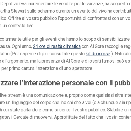
epot voleva incrementare le vendite per le vacanze, ha scoperto c
rtha Stewart sullo schermo durante un evento dal vivo ha contribuit
co. Offrite al vostro pubblico l’opportunità di confrontarsi con un vo
n un contesto live.
colarmente utile per gli eventi che hanno lo scopo di sensibilizzare
causa. Ogni anno,
24 ore di realtà climatica
con Al Gore raccoglie re
atori (
Per saperne di più, consultate questo
kit di risorse
). Natural
e all’argomento, ma la presenza di Al Gore e di ospiti famosi può e
 per primo cattura l’attenzione di uno spettatore.
izzare l’interazione personale con il pubb
il live stream è una comunicazione e, proprio come qualsiasi altra int
re un linguaggio del corpo che indichi che a voi (o a chiunque sia ri
i cui state parlando e come si sente il vostro pubblico. Stabilire un 
atevi. Cercate di muovervi. Approfittate del fatto che i vostri conten