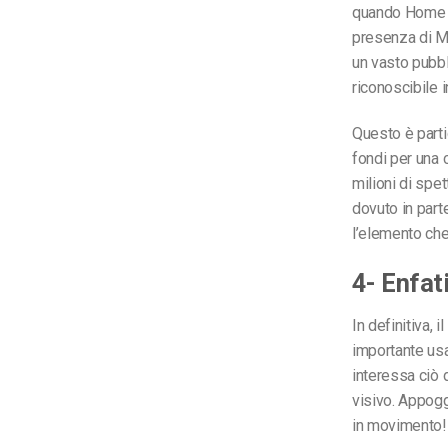
quando Home D
presenza di Ma
un vasto pubbli
riconoscibile i
Questo è parti
fondi per una 
milioni di spett
dovuto in part
l’elemento che
4- Enfat
In definitiva, 
importante usa
interessa ciò d
visivo. Appoggi
in movimento!