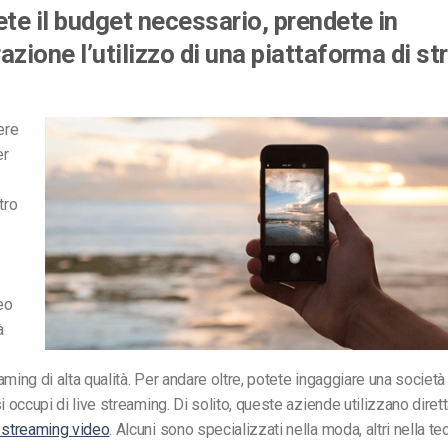
ete il budget necessario, prendete in
azione l’utilizzo di una piattaforma di s
ere
er
tro
eo
à
aming di alta qualità. Per andare oltre, potete ingaggiare una societ
si occupi di live streaming. Di solito, queste aziende utilizzano dire
 streaming video
. Alcuni sono specializzati nella moda, altri nella te