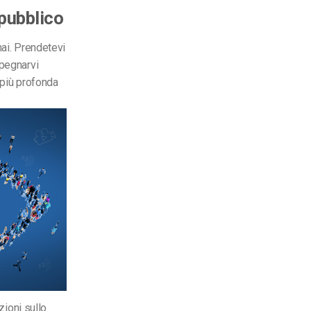
 pubblico
mai. Prendetevi
mpegnarvi
o più profonda
zioni sullo