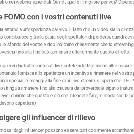
li o nei webinar aziendali. Quindi, qual è il migliore per voi? Dipend
e FOMO con i vostri contenuti live
a attorno a un’esperienza dal vivo. Il fatto che un video sia in dirett
o contribuisce già alla paura degli spettatori di perdersi, quindi ass
 o lo sfondo del vostro video indichino chiaramente che lo streaming è
rovescia fino alla fine può aumentare ulteriormente questo effetto.
nguervi dagli altri contenuti live, potete adottare anche altre misure
contenuto fornisca allo spettatore un incentivo a rimanere nel vostro 
ci speciali o omaggi alla fine di un live stream, si spera che il F.O.
costringa a rimanere fino alla chiusura del proverbiale sipario (natur
i aver chiarito che questo è ciò che intendete fare, in modo che le 
devono aspettare).
lgere gli influencer di rilievo
omossi dagli influencer possono essere particolarmente accattivant