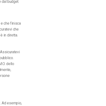
e dal budget.
a e che finisca
icuratevi che
 in diretta.
. Assicuratevi
pubblico.
M.O. dello
almente,
persone
i. Ad esempio,