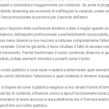
utarli a concentrarsi maggiormente sul contenuto. Se avete in pro
 diretta streaming una sessione di crafting per le vacanze, create u
 faccia emozionare le persone per il periodo dell’anno.
anel e i keynote delle conferenze tendono a dare il meglio quando s
dinamico, dall’aspetto professionale e preferibilmente riconoscibile,
ono meno dinamici e non riescono a catturare completamente l’atte
ssionale. Come ho già detto, è bene sfruttare il fatto di lavorare c
il movimento. Perché trasformare il vostro contenuto dinamico in qu
ibile, evitate elementi immobili e pesanti come il testo.
l vostro pubblico e cosa vuole vi aiuterà a determinare quali element
e cornici attireranno l’attenzione e quali contenuti lo terranno impeg
he si impara da come il pubblico reagisce al live stream fornirà infor
li tipi di contenuti, influencer, cornici e layout funzioneranno bene pe
ssicuratevi di avere accesso a una piattaforma che vi fornisca analisi
pecifiche sul vostro pubblico.