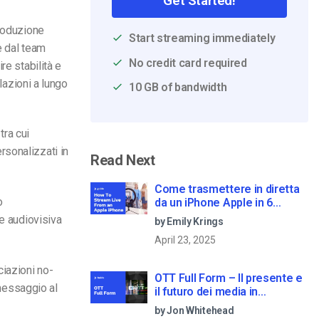
Get Started!
produzione
Start streaming immediately
e dal team
No credit card required
re stabilità e
lazioni a lungo
10 GB of bandwidth
tra cui
rsonalizzati in
Read Next
Come trasmettere in diretta
o
da un iPhone Apple in 6
semplici passi
ne audiovisiva
by Emily Krings
April 23, 2025
ciazioni no-
OTT Full Form – Il presente e
 messaggio al
il futuro dei media in
streaming
by Jon Whitehead