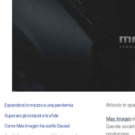
Video CMS
Privacy e Sicurezza
Articolo in sp
Espandersi in mezzo a una pandemia
Superare gli ostacoli e le sfide
Mas Imagen
è
Questa società
Come Mas Imagen ha scelto Dacast
produzione.