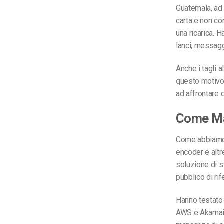
Guatemala, ad 
carta e non co
una ricarica. 
lanci, messaggi
Anche i tagli 
questo motivo 
ad affrontare 
Come Ma
Come abbiamo 
encoder e altre
soluzione di st
pubblico di ri
Hanno testato
AWS e Akamai. 