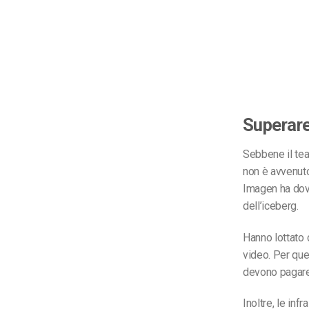
Superare 
Sebbene il tea
non è avvenuto
Imagen ha dovu
dell’iceberg.
Hanno lottato 
video. Per que
devono pagare 
Inoltre, le inf