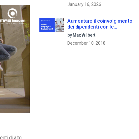
January 16, 2026
Aumentare il coinvolgimento
dei dipendenti con le
comunicazioni aziendali in
by Max Wilbert
live streaming
December 10, 2018
nti di alto