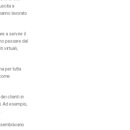
uscita a
 hanno lavorato
e a servire il
ano passare dal
 virtuali,
a per tutta
, come
ei clienti in
ni. Ad esempio,
.
ni sembravano