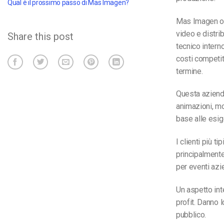
Qual è il prossimo passo di Mas Imagen?
Mas Imagen off
video e distri
Share this post
tecnico intern
costi competiti
termine.
Questa azienda 
animazioni, mo
base alle esig
I clienti più 
principalmente
per eventi azie
Un aspetto int
profit. Danno l
pubblico.