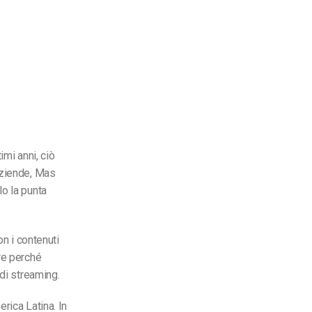
imi anni, ciò
aziende, Mas
o la punta
on i contenuti
re perché
 di streaming.
rica Latina. In