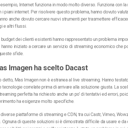
esempio, Internet funziona in modo molto diverso. Funziona con la r
n i piani internet. Per risolvere questo problema, hanno dovuto valuta
Hanno anche dovuto cercare nuovi strumenti per trasmettere efficace
 e altri flussi.
al budget dei clienti esistenti hanno rappresentato un problema impo
hanno iniziato a cercare un servizio di streaming economico che po
queste sfide.
s Imagen ha scelto Dacast
detto, Mas Imagen non è estranea al live streaming. Hanno testato
 tecnologie correlate prima di arrivare alla soluzione giusta. La scel
reaming perfetta ha richiesto anche un po’ di tentativi ed errori, poic
ferimento ha esigenze molto specifiche.
 diverse piattaforme di streaming e CDN, tra cui Castr, Vimeo, Wo
Ognuna di queste soluzioni si è dimostrata difficile da usare e da 