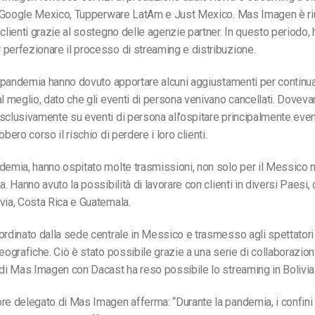
ui Google Mexico, Tupperware LatAm e Just Mexico. Mas Imagen è ri
 clienti grazie al sostegno delle agenzie partner. In questo periodo,
perfezionare il processo di streaming e distribuzione.
la pandemia hanno dovuto apportare alcuni aggiustamenti per continuar
al meglio, dato che gli eventi di persona venivano cancellati. Dovev
sclusivamente su eventi di persona all’ospitare principalmente eventi
bbero corso il rischio di perdere i loro clienti.
demia, hanno ospitato molte trasmissioni, non solo per il Messico m
a. Hanno avuto la possibilità di lavorare con clienti in diversi Paesi
via, Costa Rica e Guatemala.
ordinato dalla sede centrale in Messico e trasmesso agli spettatori d
geografiche. Ciò è stato possibile grazie a una serie di collaborazio
 di Mas Imagen con Dacast ha reso possibile lo streaming in Bolivia
ore delegato di Mas Imagen afferma: “Durante la pandemia, i confi