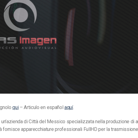
Monetizzazione Video
Video Marketing
agnolo
qui
– Articulo en español
aquí
.
 un’azienda di Città del Messico specializzata nella produzione di a
 fornisce apparecchiature professionali FullHD per la trasmissione