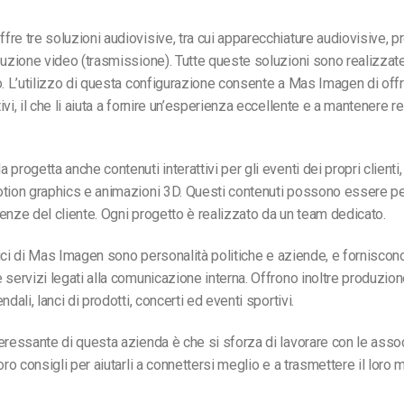
re tre soluzioni audiovisive, tra cui apparecchiature audiovisive, 
buzione video (trasmissione). Tutte queste soluzioni sono realizzat
o. L’utilizzo di questa configurazione consente a Mas Imagen di offri
vi, il che li aiuta a fornire un’esperienza eccellente e a mantenere re
progetta anche contenuti interattivi per gli eventi dei propri clienti, 
tion graphics e animazioni 3D. Questi contenuti possono essere pe
enze del cliente. Ogni progetto è realizzato da un team dedicato.
tipici di Mas Imagen sono personalità politiche e aziende, e forniscon
 servizi legati alla comunicazione interna. Offrono inoltre produzio
ndali, lanci di prodotti, concerti ed eventi sportivi.
eressante di questa azienda è che si sforza di lavorare con le asso
oro consigli per aiutarli a connettersi meglio e a trasmettere il loro