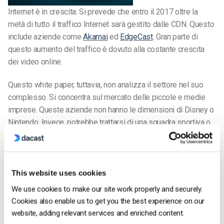
Internet è in crescita. Si prevede che entro il 2017 oltre la
metà di tutto il traffico Internet sarà gestito dalle CDN. Questo
include aziende come
Akamai
ed
EdgeCast
. Gran parte di
questo aumento del traffico è dovuto alla costante crescita
dei video online.
Questo white paper, tuttavia, non analizza il settore nel suo
complesso. Si concentra sul mercato delle piccole e medie
imprese. Queste aziende non hanno le dimensioni di Disney o
Nintendo. Invece, potrebbe trattarsi di una squadra sportiva o
di un’emittente televisiva locale. Un’organizzazione che ha
bisogno di fare streaming video e deve trovare una soluzione
da sola.
This website uses cookies
Il presente documento caratterizza questo segmento di
We use cookies to make our site work properly and securely.
mercato. Mostra il tipo di segmenti a cui appartengono (ad
Cookies also enable us to get you the best experience on our
esempio, sport o musica). Il documento illustra anche le
website, adding relevant services and enriched content.
dimensioni previste per la crescita dell’intero settore.