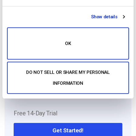
Show details
Anthony Romero
Anthony was product marketing manager
at Dacast for 5 years. He loves the video
OK
streaming industry and is now working
with our friends at IBM Cloud Video.
DO NOT SELL OR SHARE MY PERSONAL
INFORMATION
Free 14-Day Trial
Get Started!