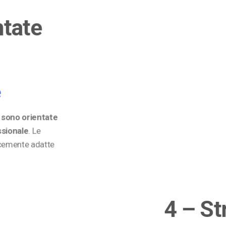
ntate
e
t
sono orientate
ssionale
. Le
cemente adatte
4 – St