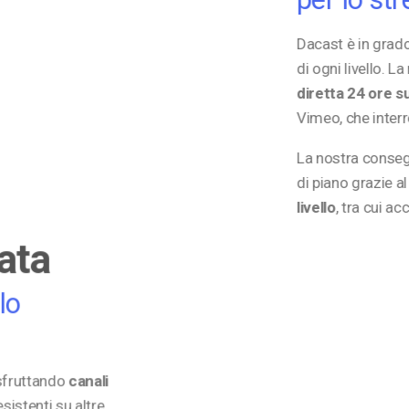
Dacast è in grado
di ogni livello. 
diretta 24 ore s
Vimeo, che inter
La nostra consegna
di piano grazie a
livello
, tra cui a
ata
lo
sfruttando
canali
esistenti su altre