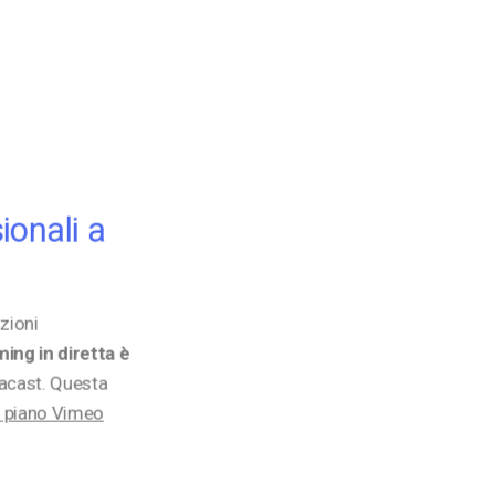
Monetizzazione Video
Video Marketing
ionali a
zioni
ing in diretta è
acast. Questa
n piano Vimeo