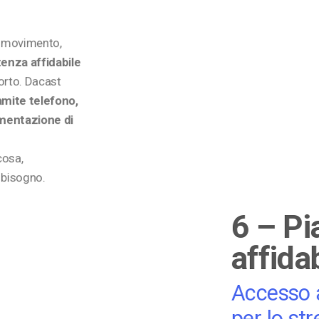
n movimento,
tenza affidabile
orto. Dacast
ramite telefono,
umentazione di
cosa,
 bisogno.
6 – Pi
affida
Accesso a
per lo st