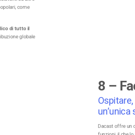
popolari, come
ico di tutto il
tribuzione globale
8 – Fa
Ospitare,
un’unica 
Dacast offre un c
funzioni, il che l