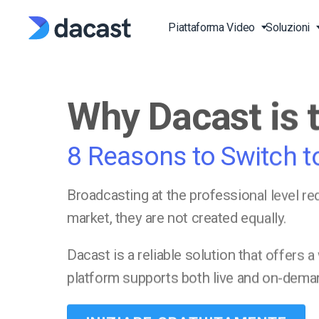
Skip
to
Piattaforma Video
Soluzioni
content
Why Dacast is 
Piattaforma di Streamin
Streaming di Eventi dal 
Video API
Blog
Piattaforma Video Onli
Lezioni di Fitness dal Vi
Documentazione API V
Stampa
(OVP)
8 Reasons to Switch t
Trasmetti Sport in Diret
Documentazione Lettor
Studio di Casistiche
Over-the-Top (OTT)
Produzione ed Editoria
SDK
Broadcasting at the professional level re
Video on Demand (VOD
Conoscenza di Base
market, they are not created equally.
Trasmetti Video in Diret
Chiese e Case di Culto
FAQ
Hosting Video Online
Governi e Comuni
Dacast is a reliable solution that offers 
HTTP Live Streaming (H
Istituzioni Educative e di
platform supports both live and on-demand
Learning
RTMP Streaming Platf