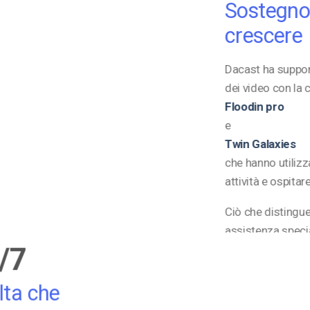
Sostegno 
crescere
Dacast ha support
dei video con la 
Floodin pro
e
Twin Galaxies
che hanno utilizz
attività e ospitar
Ciò che distingue
assistenza specia
/7
del percorso.
lta che