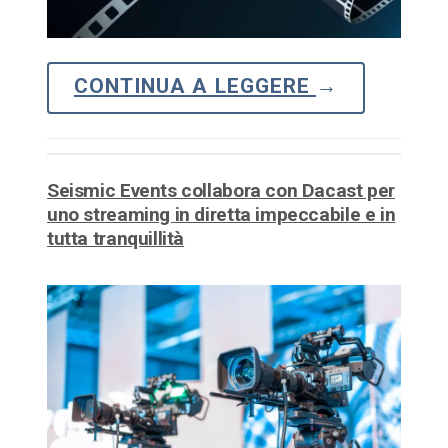
CONTINUA A LEGGERE
→
Seismic Events collabora con Dacast per
uno streaming in diretta impeccabile e in
tutta tranquillità