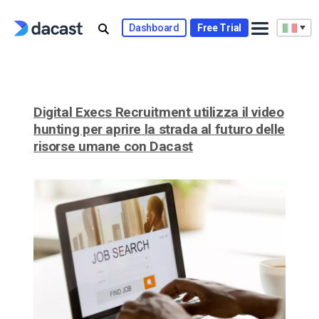
Skip
to
Dashboard
Free Trial
content
Digital Execs Recruitment utilizza il video
hunting per aprire la strada al futuro delle
risorse umane con Dacast