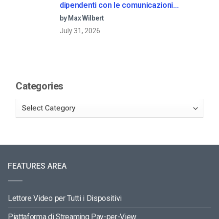
dipendenti con le comunicazioni
aziendali in live streaming
by Max Wilbert
July 31, 2026
Categories
FEATURES AREA
Lettore Video per Tutti i Dispositivi
Piattaforma di Streaming Pay-per-View