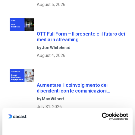
August 5, 2026
OTT Full Form – Il presente e il futuro dei
media in streaming
by Jon Whitehead
August 4, 2026
Aumentare il coinvolgimento dei
dipendenti con le comunicazioni
aziendali in live streaming
by Max Wilbert
July 31, 2026