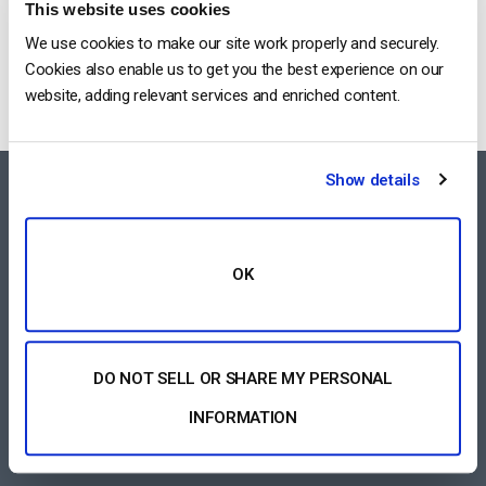
This website uses cookies
Categories
We use cookies to make our site work properly and securely.
Cookies also enable us to get you the best experience on our
website, adding relevant services and enriched content.
Show details
FEATURES AREA
Lettore Video per Tutti i Dispositivi
OK
Piattaforma di Streaming Pay-per-View
Software di Streaming Video
DO NOT SELL OR SHARE MY PERSONAL
Gestione dei Contenuti Video
INFORMATION
VEDI TUTTO