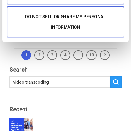
HTML. Transmitir num leitor de
vídeo
de etiqueta
branca traz muitas…
DO NOT SELL OR SHARE MY PERSONAL
INFORMATION
CONTINUE READING
→
1
2
3
4
…
10
Search
Recent