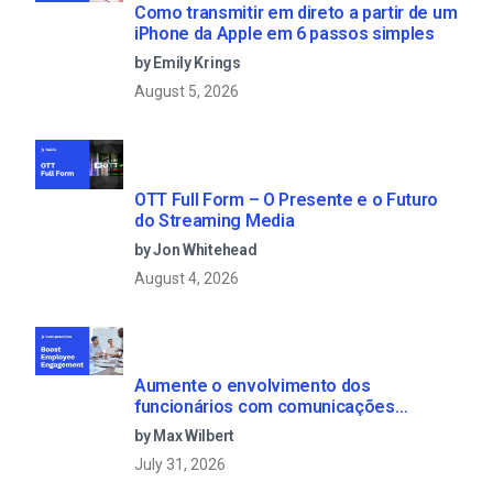
Como transmitir em direto a partir de um
iPhone da Apple em 6 passos simples
by Emily Krings
August 5, 2026
OTT Full Form – O Presente e o Futuro
do Streaming Media
by Jon Whitehead
August 4, 2026
Aumente o envolvimento dos
funcionários com comunicações
empresariais em direto
by Max Wilbert
July 31, 2026