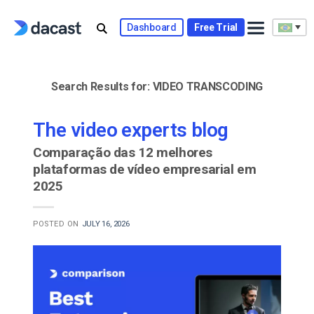
Skip
to
Dashboard
Free Trial
content
Search Results for:
VIDEO TRANSCODING
The video experts blog
Comparação das 12 melhores
plataformas de vídeo empresarial em
2025
POSTED ON
JULY 16, 2026