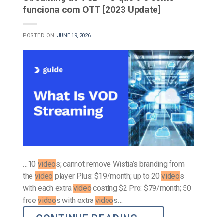
funciona com OTT [2023 Update]
POSTED ON
JUNE 19, 2026
…10
video
s; cannot remove Wistia’s branding from
the
video
player Plus: $19/month; up to 20
video
s
with each extra
video
costing $2 Pro: $79/month; 50
free
video
s with extra
video
s…