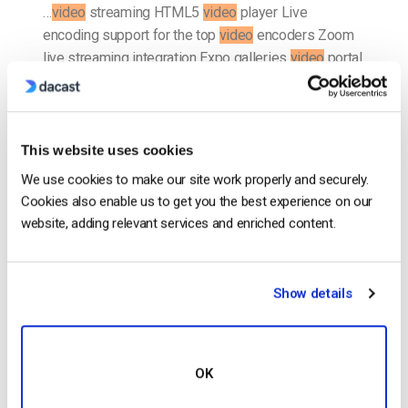
…
video
streaming HTML5
video
player Live
encoding support for the top
video
encoders Zoom
live streaming integration Expo galleries
video
portal
Unlimited viewers and live channels
Video
security
tools for…
CONTINUE READING
→
This website uses cookies
We use cookies to make our site work properly and securely.
Cookies also enable us to get you the best experience on our
Posted in
The video experts blog
website, adding relevant services and enriched content.
Transmita desportos ao vivo
Show details
…em aplicações de TV móvel e inteligente. Explore
OK
Alojamento Visualizador de
Vídeo
Personalizável
Transmita Over-the-Top com Entrega de
Vídeo