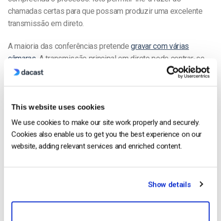
chamadas certas para que possam produzir uma excelente
transmissão em direto.
A maioria das conferências pretende
gravar com várias
câmaras
. A transmissão principal em direto pode centrar-se
nos principais oradores principais e incluir porta-vozes ou
comentadores entre estas sessões plenárias. Outras
câmaras podem deslocar-se a diferentes sessões, visitar
This website uses cookies
mesas e stands ou procurar pessoas para entrevistar no ecrã.
Recomendamos pelo menos duas a três câmaras para todas
We use cookies to make our site work properly and securely.
as conferências, exceto as mais pequenas.
Cookies also enable us to get you the best experience on our
website, adding relevant services and enriched content.
Também é importante garantir que a sua transmissão seja
produzida de forma profissional. Uma consideração é ter um
fornecedor de vídeo online com suporte técnico 24 horas por
Show details
dia, 7 dias por semana, para garantir uma solução rápida para
quaisquer problemas. Outro elemento é a existência de um
engenheiro localizado num local central com equipamento de