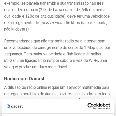
exemplo, se planeia transmitir a sua transmissão nas três
qualidades comuns (24k de baixa qualidade, 64k de média
qualidade e 128k de alta qualidade), deve ter uma velocidade
de carregamento de
, pelo menos,
256 kbps (isto é, kilobits,
não kilobytes).
Recomendamos que não transmita rádio pela Internet sem
uma velocidade de carregamento de cerca de 1 Mbps, só por
segurança. Para maior velocidade e fiabilidade, é melhor
utilizar uma ligação Ethernet por cabo em vez de Wi-Fi, uma
vez que produz um fluxo mais fiável.
Rádio com Dacast
A difusão de rádio online requer um servidor multimédia para
entregar o seu fluxo de áudio a ouvintes localizados em todo
o mundo. Para tal, é necessário criar uma infraestrutura de
servidor própria (o que é fastidioso, moroso e dispendioso)
ou comprar uma a um anfitrião.