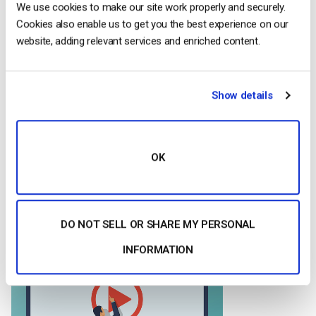
We use cookies to make our site work properly and securely.
Depois de selecionar a opção “Servidor RTMP”. Em “Address”
Cookies also enable us to get you the best experience on our
(Endereço), introduza o URL do seu fluxo e, em “Stream”
website, adding relevant services and enriched content.
(Fluxo), introduza o nome do seu fluxo.
Em seguida, clique em “Set Credentials” (Definir credenciais).
Show details
Ser-lhe-á pedido que introduza o seu nome de utilizador e a
sua palavra-passe.
Clique em ok e agora está ligado ao Dacast com o Wirecast
OK
Adicionar câmaras e fontes
DO NOT SELL OR SHARE MY PERSONAL
INFORMATION