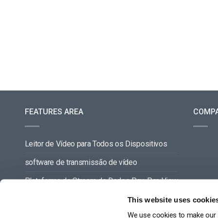
Alojamento de Vídeo On
Video CMS
Privacidade e Seguranç
FEATURES AREA
COMP
Leitor de Vídeo para Todos os Dispositivos
software de transmissão de vídeo
Plataforma de Stream de Dados Pay-Per-View
Gestão de Conteúdos de Vídeo
This website uses cookie
We use cookies to make our s
VER TUDO