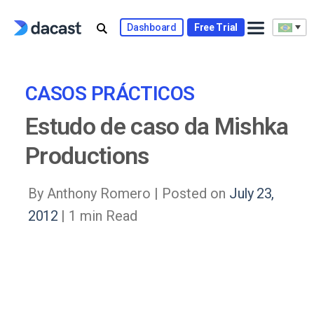
Skip
to
Dashboard
Free Trial
content
CASOS PRÁCTICOS
Estudo de caso da Mishka
Productions
By Anthony Romero |
Posted on
July 23,
2012
| 1 min Read