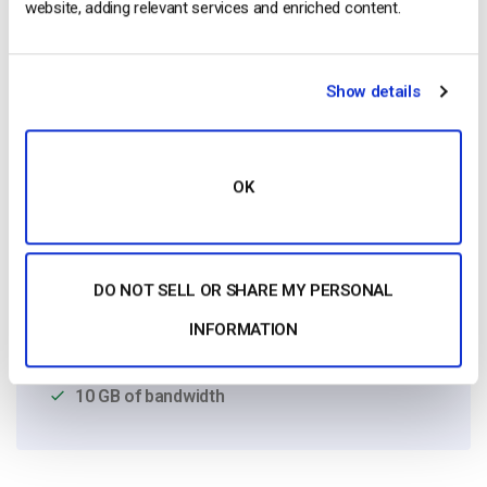
website, adding relevant services and enriched content.
Show details
OK
Free 14-Day Trial
Get Started!
DO NOT SELL OR SHARE MY PERSONAL
Start streaming immediately
INFORMATION
No credit card required
10 GB of bandwidth