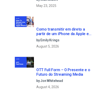
May 23, 2025
Como transmitir em direto a
partir de um iPhone da Apple em
6 passos simples
by Emily Krings
August 5, 2026
OTT Full Form – O Presente e o
Futuro do Streaming Media
by Jon Whitehead
August 4, 2026