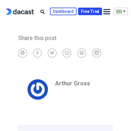
Skip
to
Dashboard
Free Trial
content
Share this post
Arthur Gross