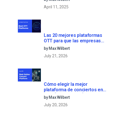
April 11, 2025
Las 20 mejores plataformas
OTT para que las empresas
creen su propio servicio de
by Max Wilbert
streaming (2026)
July 21, 2026
Cómo elegir la mejor
plataforma de conciertos en
línea [2022 Update]
by Max Wilbert
July 20, 2026