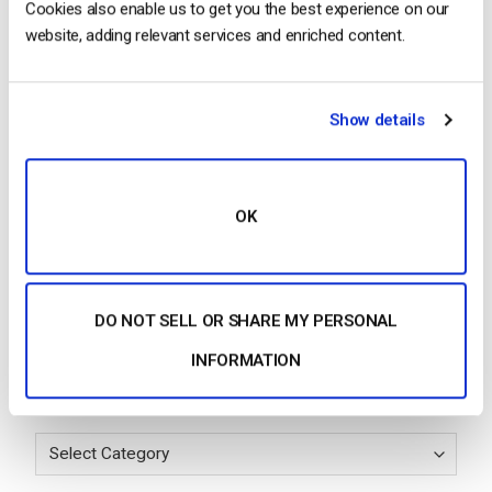
Cookies also enable us to get you the best experience on our
Las 20 mejores plataformas OTT para
website, adding relevant services and enriched content.
que las empresas creen su propio
servicio de streaming (2026)
by Max Wilbert
July 21, 2026
Show details
Cómo elegir la mejor plataforma de
OK
conciertos en línea [2022 Update]
by Max Wilbert
July 20, 2026
DO NOT SELL OR SHARE MY PERSONAL
INFORMATION
Categories