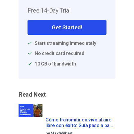
Free 14-Day Trial
Get Started!
Start streaming immediately
No credit card required
10 GB of bandwidth
Read Next
Cómo transmitir en vivo al aire
libre con éxito: Guía paso a paso
[2021 Update]
by Max Wilbert