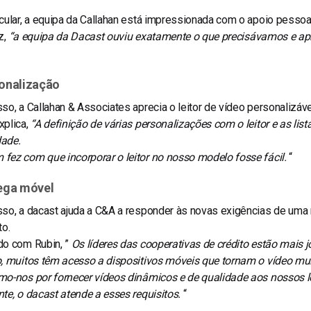
cular, a equipa da Callahan está impressionada com o apoio pessoal
z
,
“a equipa da Dacast ouviu exatamente o que precisávamos e ap
sonalização
so, a Callahan & Associates aprecia o leitor de vídeo personalizáv
xplica,
“A definição de várias personalizações com o leitor e as li
dade.
fez com que incorporar o leitor no nosso modelo fosse fácil.
“
rega móvel
so, a dacast ajuda a C&A a responder às novas exigências de uma 
to.
do com Rubin, ”
Os líderes das cooperativas de crédito estão mais 
o, muitos têm acesso a dispositivos móveis que tornam o vídeo mu
o-nos por fornecer vídeos dinâmicos e de qualidade aos nossos le
te, o dacast atende a esses requisitos.
“