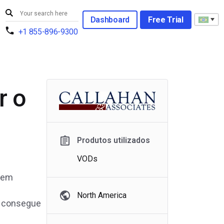
Dashboard
Free Trial
+1 855-896-9300
r o
Produtos utilizados
VODs
o em
North America
es consegue