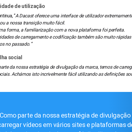
lidade de utilização
ntinua, “
A Dacast oferece uma interface de utilizador extremament
nou a nossa transição muito fácil.
a forma, a familiarização com a nova plataforma foi perfeita.
cidades de carregamento e codificação também são muito rápida
mos no passado.
“
ilha social
rte da nossa estratégia de divulgação da marca, temos de carrega
ciais.
Achámos isto incrivelmente fácil utilizando as definições soc
Como parte da nossa estratégia de divulgação
carregar vídeos em vários sites e plataformas d