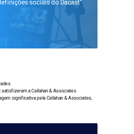
definições sociais do Dacast
dades.
t satisfizeram a Callahan & Associates.
gem significativa pela Callahan & Associates,