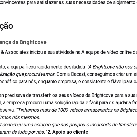
convincentes para satisfazer as suas necessidades de alojamento 
ução
ança da Brightcove
n & Associates
iniciou a sua atividade na
A equipa de vídeo online d
to, a equipa ficou rapidamente desiludida:
“A Brightcove não nos of
lização que procurávamos.
Com a Dacast, conseguimos criar um si
benéfico para nós, enquanto empresa, e consistente e fiável para os
an precisava de transferir os seus vídeos da Brightcove para a sua
, a empresa procurou uma solução rápida e fácil para os ajudar a 
bserva:
“Tínhamos mais de 1000 vídeos armazenados na Brightcov
rirmos nós mesmos.
 concebeu uma solução que nos poupou o incómodo de transferir e 
taram de tudo por nós.
“
2. Apoio ao cliente