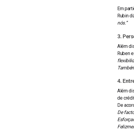
Em parti
Rubin
di
nós.”
3. Per
Além dis
Ruben e
flexibili
Também 
4. Ent
Além dis
de crédi
De acor
De fact
Esforçam
Felizmen