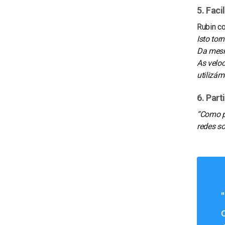
5. Faci
Rubin co
Isto tor
Da mesm
As velo
utilizá
6. Part
“Como pa
redes so