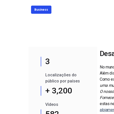
Alojamento de Vídeo On
Business
Video CMS
Privacidade e Seguranç
Desa
3
No mundo
Além dis
Localizações do
Como exp
público por países
uma mud
+ 3,200
O nosso
Fornecer
estas ne
Vídeos
alojame