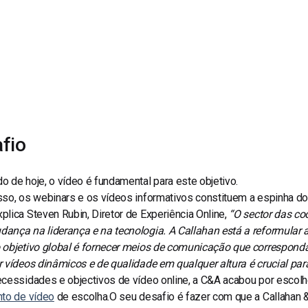
line
Análise de Vídeo
Monetização de Vídeo
a
Marketing em Vídeo
fio
 de hoje, o vídeo é fundamental para este objetivo.
so, os webinars e os vídeos informativos constituem a espinha do
lica Steven Rubin, Diretor de Experiência Online,
“O sector das co
ança na liderança e na tecnologia.
A Callahan está a reformular a
 objetivo global é fornecer meios de comunicação que corresponda
 vídeos dinâmicos e de qualidade em qualquer altura é crucial par
cessidades e objectivos de vídeo online, a C&A acabou por escolh
nto de vídeo
de escolha.
O seu desafio é fazer com que a Callahan 