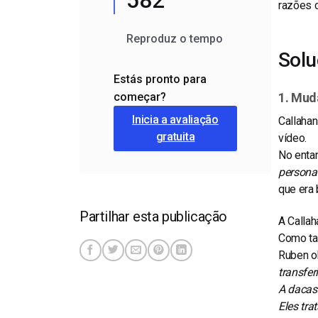
582
razões 
Reproduz o tempo
Sol
Estás pronto para
começar?
1. Mud
Inicia a avaliação
Callaha
gratuita
vídeo.
No entan
persona
que era 
Partilhar esta publicação
A Callah
Como tal
Ruben o
transfe
A dacast
Eles tra