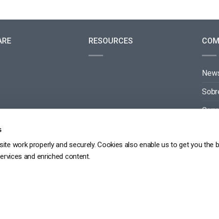
ARE
RESOURCES
COM
New
Sobr
Carre
Cont
s
ite work properly and securely. Cookies also enable us to get you the 
Parc
services and enriched content.
RGPD
POLÍTICA DE PRIVACIDADE
TERMOS DE SERVIÇO
MAPA DO SITE
Copyright 2026 ©
dacast