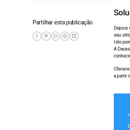
Sol
Partilhar esta publicação
Depois 
seu síti
Isto per
A Dacas
conheci
Oferece
a partir