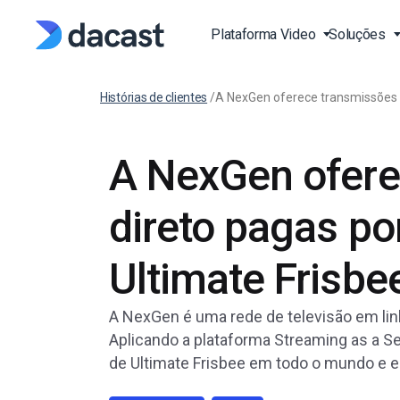
Plataforma Video
Soluções
Histórias de clientes
/
A NexGen oferece transmissões e
Stream Live Vídeo
Transmissão de Evento
Video API
Blog
Vivo
A NexGen ofere
Plataforma de Streami
Documentação API de 
Imprensa EN
Vivo
Vivo Aulas de Fitness a
EN
Estudo de Casos EN
direto pagas po
Plataforma de Vídeo On
Transmita Desportos ao
Documentação API do L
(OVP)
EN
Produção e Publicação
Base de Conhecimento
Over-the-Top (OTT)
SDK EN
Ultimate Frisbe
FAQ EN
Video on Demand (VOD
Igrejas e Casas de Culto
A NexGen é uma rede de televisão em lin
RTPM Streaming Platf
Governos e Municípios
Aplicando a plataforma Streaming as a S
HTTP Live Streaming pl
Instituições de Educaçã
de Ultimate Frisbee em todo o mundo e es
Learning