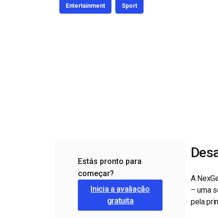
Alojamento de Vídeo On
Entertainment
Sport
Video CMS
Privacidade e Seguranç
Desa
Estás pronto para
começar?
A NexGe
Inicia a avaliação
– uma s
gratuita
pela pri