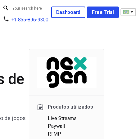
Dashboard
Free Trial
+1 855-896-9300
s de
Produtos utilizados
to de jogos
Live Streams
Paywall
RTMP