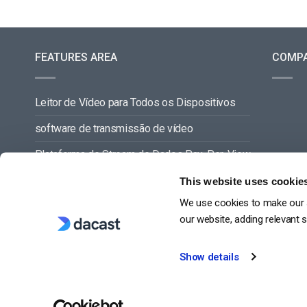
FEATURES AREA
COMP
Leitor de Vídeo para Todos os Dispositivos
software de transmissão de vídeo
Plataforma de Stream de Dados Pay-Per-View
Gestão de Conteúdos de Vídeo
This website uses cookie
We use cookies to make our s
VER TUDO
our website, adding relevant 
Show details