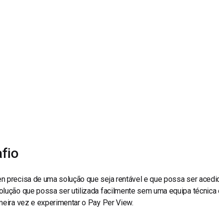
line
Análise de Vídeo
Monetização de Vídeo
a
Marketing em Vídeo
fio
n precisa de uma solução que seja rentável e que possa ser acedi
olução que possa ser utilizada facilmente sem uma equipa técnica
meira vez e experimentar o Pay Per View.