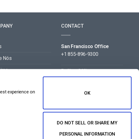
PANY
CONTACT
s
San Francisco Office
+1 855-896-9300
e Nós
iras
Beijing Office
+86 105-123-5043
acto
best experience on
OK
eiros
DO NOT SELL OR SHARE MY
PERSONAL INFORMATION