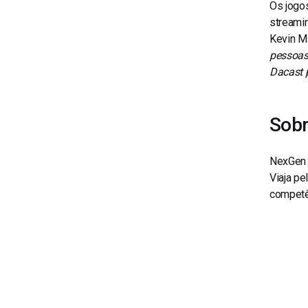
Os jogo
streamin
Kevin M
pessoas
Dacast 
Sobr
NexGen é
Viaja pe
competên