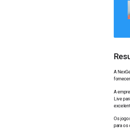
Resu
A NexGe
fornece
A empres
Live par
excelent
Os jogo
para os