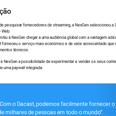
ução
de pesquisar fornecedores de streaming, a NexGen seleccionou a D
o Web.
mitiu à NexGen chegar a uma audiência global com a vantagem adici
t forneceu o serviço mais económico e de valor acrescentado que
mentos técnicos.
 à NexGen a possibilidade de experimentar e vender os seus cont
 de uma paywall integrada.
Com o Dacast, podemos facilmente fornecer o
de milhares de pessoas em todo o mundo