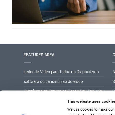
FEATURES AREA
Leitor de Vídeo para Todos os Dispositivos
software de transmissão de vídeo
S
Plataforma de Stream de Dados Pay-Per-View
C
Gestão de Conteúdos de Vídeo
C
This website uses cookie
We use cookies to make our s
VER TUDO
P