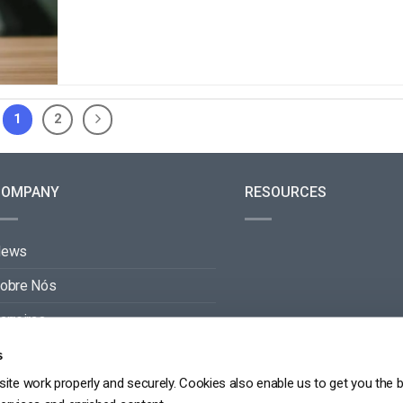
1
2
COMPANY
RESOURCES
News
obre Nós
arreiras
ontacto
s
ite work properly and securely. Cookies also enable us to get you the 
arceiros