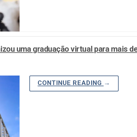
line
Análise de Vídeo
Monetização de Vídeo
a
Marketing em Vídeo
nizou uma graduação virtual para mais d
CONTINUE READING
→