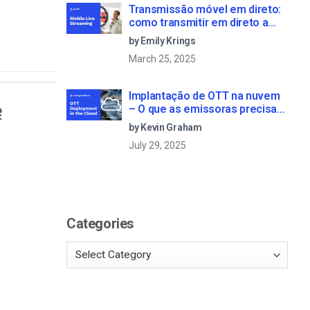
Transmissão móvel em direto:
como transmitir em direto a
partir de um telemóvel
by Emily Krings
March 25, 2025
Implantação de OTT na nuvem
e
– O que as emissoras precisam
saber
by Kevin Graham
July 29, 2025
Categories