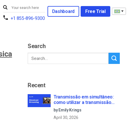
Dashboard
Free Trial
+1 855-896-9300
Search
sica
Recent
Transmissão em simultâneo:
como utilizar a transmissão
múltipla para transmitir a partir
by Emily Krings
de vários locais
April 30, 2026