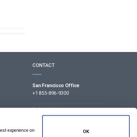
CONTACT
San Francisco Office
+1 855-896-9300
Beijing Office
+86 105-123-5043
best experience on
OK