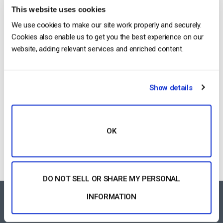
This website uses cookies
We use cookies to make our site work properly and securely.
Como transmitir conferências e
Cookies also enable us to get you the best experience on our
reuniões virtuais em direto [2021
Update]
website, adding relevant services and enriched content.
by Emily Krings
March 21, 2025
Show details
Categories
OK
DO NOT SELL OR SHARE MY PERSONAL
INFORMATION
FEATURES AREA