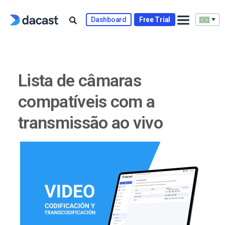
Skip
to
Dashboard
Free Trial
content
Lista de câmaras
compatíveis com a
transmissão ao vivo