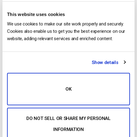
AverMedia AverTV HD DVR (C027 – MTVHDDVRR)
This website uses cookies
AverMedia DarkCrystal HD Capture SDK Duo (C129)
We use cookies to make our site work properly and securely.
Estúdio de televisão Blackmagic ATEM
Cookies also enable us to get you the best experience on our
Mini conversor HDMI para SDI da Blackmagic Design
website, adding relevant services and enriched content.
Blackmagic Intensity Pro PCI Express
Blackmagic Intensity Shuttle
Blackmagic Intensity Shuttle Thunderbolt
Show details
Blackmagic UltraStudio 3D
Misturador de vídeo digital Datavideo SE-800
Sistemas remotos de vídeo Grizzly Pro
OK
Placa de captura de vídeo PCI de altura total Hauppauge 558
ImpactVCB 558
KWorld USB2800D
KWorld USB 2.0 Expert Video DVD Maker KW-USB2800D
DO NOT SELL OR SHARE MY PERSONAL
[Reported as choppy] Matrox MXO2 LE
Matrox MX02 Mini
INFORMATION
Osprey 210