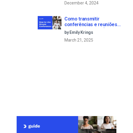
December 4, 2024
Como transmitir
conferências e reuniões
virtuais em direto [2021
by Emily Krings
Update]
March 21, 2025