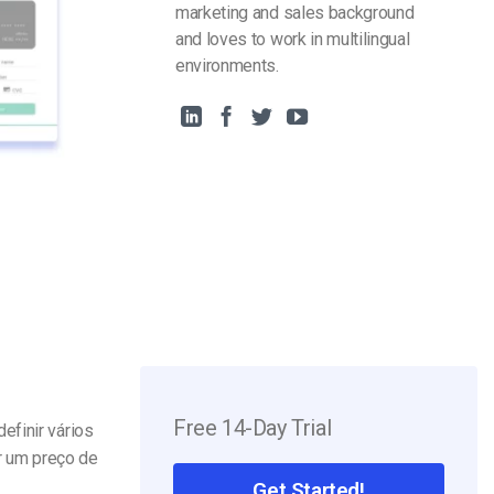
marketing and sales background
and loves to work in multilingual
environments.
Free 14-Day Trial
efinir vários
r um preço de
Get Started!