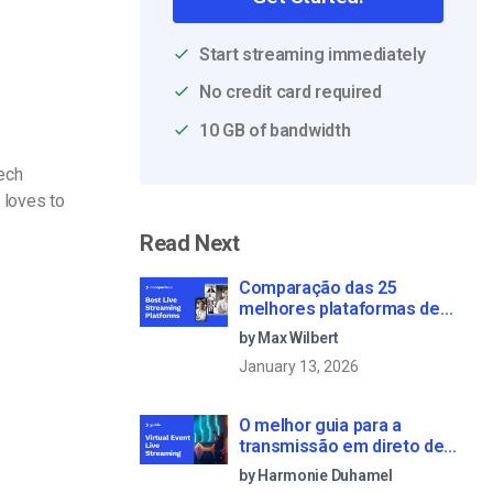
Start streaming immediately
No credit card required
10 GB of bandwidth
Tech
 loves to
Read Next
Comparação das 25
melhores plataformas de
transmissão em direto em
by Max Wilbert
2025
January 13, 2026
O melhor guia para a
transmissão em direto de
eventos virtuais em 2022
by Harmonie Duhamel