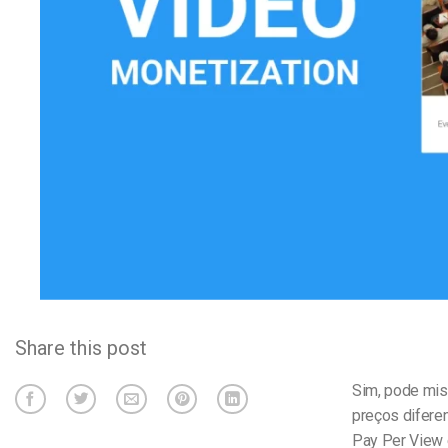
Alojamento de Vídeo On
Video CMS
Privacidade e Seguranç
Share this post
Sim, pode mist
preços difere
Pay Per View 