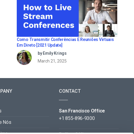
Como Transmitir Conferências E Reuniões Virtuais
Em Direto [2021 Update]
by Emily Krings
March 21, 2025
PANY
CONTACT
s
San Francisco Office
+1 855-896-9300
e Nós
iras