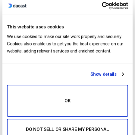
Como transmitir em direto a partir de um
iPhone da Apple em 6 passos simples
by Emily Krings
This website uses cookies
August 5, 2026
We use cookies to make our site work properly and securely.
Cookies also enable us to get you the best experience on our
website, adding relevant services and enriched content.
OTT Full Form – O Presente e o Futuro
do Streaming Media
by Jon Whitehead
Show details
August 4, 2026
OK
Categories
DO NOT SELL OR SHARE MY PERSONAL