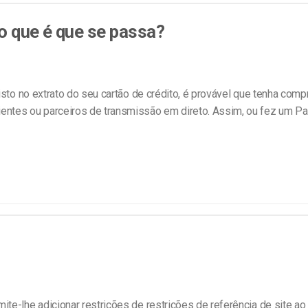
line
Análise de Vídeo
o que é que se passa?
Monetização de Vídeo
a
Marketing em Vídeo
sto no extrato do seu cartão de crédito, é provável que tenha com
entes ou parceiros de transmissão em direto. Assim, ou fez um P
?
te-lhe adicionar restrições de restrições de referência de site ao