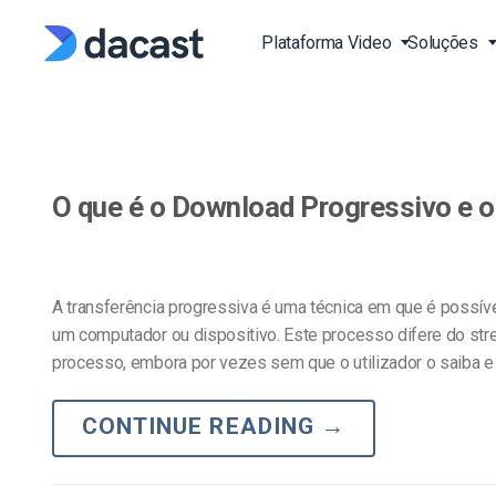
Skip
to
Plataforma Video
Soluções
content
Stream Live Vídeo
Transmissão de Evento
Video API
Blog
Vivo
O que é o Download Progressivo e 
Plataforma de Streami
Documentação API de 
Imprensa EN
Vivo
Vivo Aulas de Fitness a
EN
Estudo de Casos EN
Plataforma de Vídeo On
Transmita Desportos ao
Documentação API do L
(OVP)
EN
Produção e Publicação
A transferência progressiva é uma técnica em que é possíve
Base de Conhecimento
Over-the-Top (OTT)
SDK EN
um computador ou dispositivo. Este processo difere do str
FAQ EN
Video on Demand (VOD
processo, embora por vezes sem que o utilizador o saiba e 
Igrejas e Casas de Culto
RTPM Streaming Platf
Governos e Municípios
CONTINUE READING
→
HTTP Live Streaming pl
Instituições de Educaçã
Learning