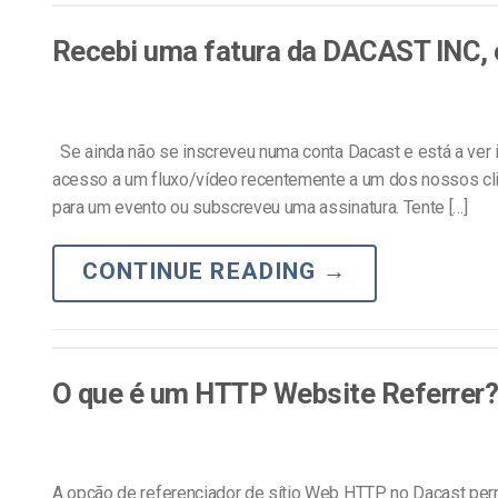
Alojamento de Vídeo On
Recebi uma fatura da DACAST INC, 
Video CMS
Privacidade e Seguranç
Se ainda não se inscreveu numa conta Dacast e está a ver i
acesso a um fluxo/vídeo recentemente a um dos nossos cli
para um evento ou subscreveu uma assinatura. Tente […]
CONTINUE READING
→
O que é um HTTP Website Referrer
A opção de referenciador de sítio Web HTTP no Dacast permi