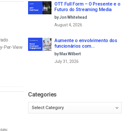
OTT Full Form – O Presente e o
Futuro do Streaming Media
by Jon Whitehead
August 4, 2026
prado
Aumente o envolvimento dos
funcionários com
ay-Per-View
comunicações empresariais
by Max Wilbert
em direto
July 31, 2026
Categories
 seu