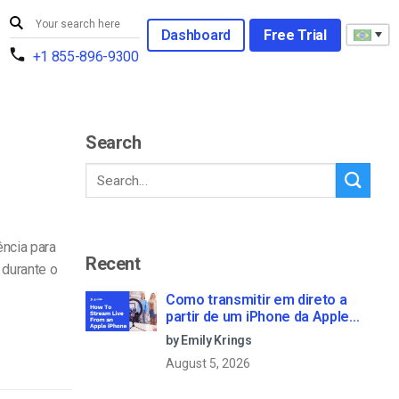
Dashboard
Free Trial
+1 855-896-9300
Search
ência para
Recent
 durante o
Como transmitir em direto a
partir de um iPhone da Apple
em 6 passos simples
by Emily Krings
August 5, 2026