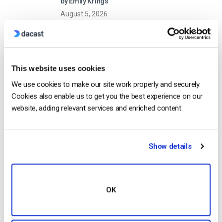
by Emily Krings
August 5, 2026
OTT Full Form – O Presente e o Futuro
This website uses cookies
do Streaming Media
We use cookies to make our site work properly and securely.
by Jon Whitehead
Cookies also enable us to get you the best experience on our
August 4, 2026
website, adding relevant services and enriched content.
Show details
Aumente o envolvimento dos
funcionários com comunicações
empresariais em direto
by Max Wilbert
July 31, 2026
OK