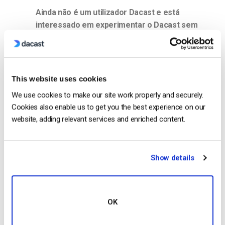
Ainda não é um utilizador Dacast e está
interessado em experimentar o Dacast sem
riscos durante 14 dias? Inscreva-se hoje para
começar.
Começar Gratuitamente
This website uses cookies
We use cookies to make our site work properly and securely.
Recursos adicionais
Cookies also enable us to get you the best experience on our
website, adding relevant services and enriched content.
Category: Transmissão em direto
Show details
Ruth Young
Ruth is a Customer Success Specialist
OK
with experience in digital video platforms
as well as technology companies in