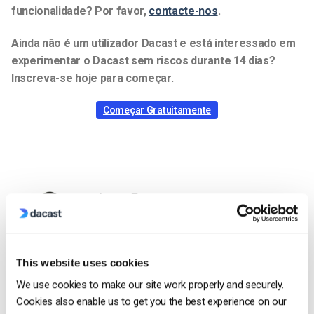
funcionalidade? Por favor,
contacte-nos
.
Ainda não é um utilizador Dacast e está interessado em
experimentar o Dacast sem riscos durante 14 dias?
Inscreva-se hoje para começar.
Começar Gratuitamente
Jose Guevara
Jose is a part of the Dacast Customer
Onboarding team and started working with
the company in 2016. He has vast
This website uses cookies
experience in customer
We use cookies to make our site work properly and securely.
service/engagement and live streaming
Cookies also enable us to get you the best experience on our
support.