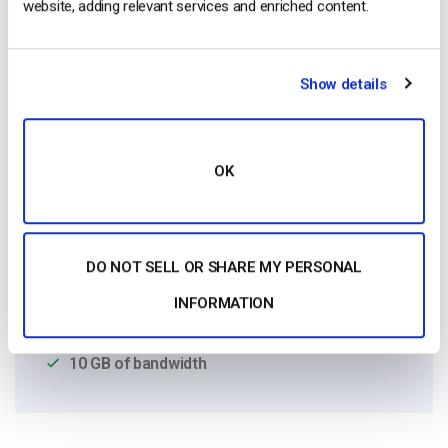
website, adding relevant services and enriched content.
Show details
OK
Free 14-Day Trial
Get Started!
DO NOT SELL OR SHARE MY PERSONAL
Start streaming immediately
INFORMATION
No credit card required
10 GB of bandwidth