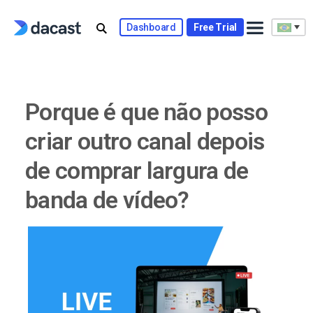
Skip
to
Dashboard
Free Trial
content
Porque é que não posso
criar outro canal depois
de comprar largura de
banda de vídeo?