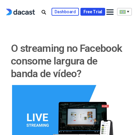
Skip
to
Dashboard
Free Trial
content
O streaming no Facebook
consome largura de
banda de vídeo?