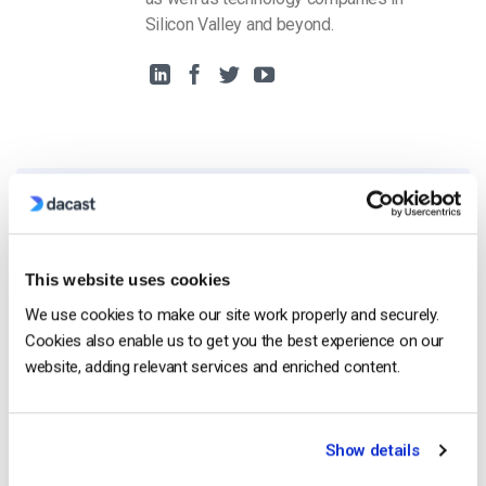
Silicon Valley and beyond.
Free 14-Day Trial
This website uses cookies
Get Started!
We use cookies to make our site work properly and securely.
Cookies also enable us to get you the best experience on our
Start streaming immediately
website, adding relevant services and enriched content.
No credit card required
10 GB of bandwidth
Show details