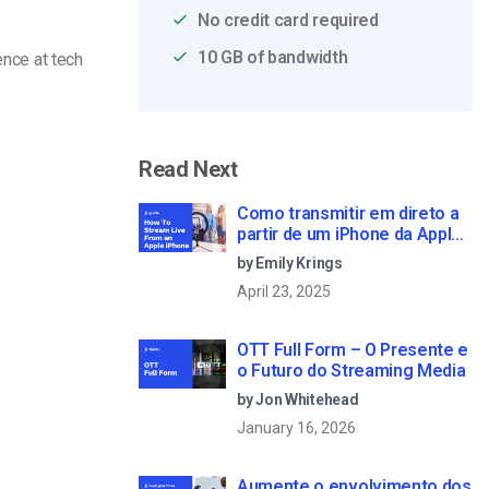
No credit card required
10 GB of bandwidth
ence at tech
Read Next
Como transmitir em direto a
partir de um iPhone da Apple
em 6 passos simples
by Emily Krings
April 23, 2025
OTT Full Form – O Presente e
o Futuro do Streaming Media
by Jon Whitehead
January 16, 2026
Aumente o envolvimento dos