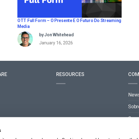
OTT Full Form – O Presente E O Futuro Do Streaming
Media
by Jon Whitehead
January 16, 2026
ARE
RESOURCES
COM
New
Sobr
Carre
Cont
s