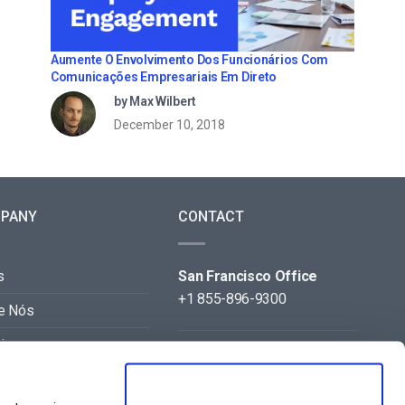
Aumente O Envolvimento Dos Funcionários Com
Comunicações Empresariais Em Direto
by Max Wilbert
December 10, 2018
PANY
CONTACT
s
San Francisco Office
+1 855-896-9300
e Nós
iras
Beijing Office
+86 105-123-5043
acto