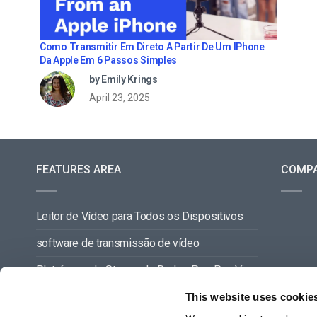
Como Transmitir Em Direto A Partir De Um IPhone
Da Apple Em 6 Passos Simples
by Emily Krings
April 23, 2025
FEATURES AREA
COMP
Leitor de Vídeo para Todos os Dispositivos
software de transmissão de vídeo
Plataforma de Stream de Dados Pay-Per-View
Gestão de Conteúdos de Vídeo
This website uses cookie