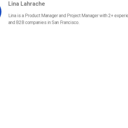
line
Análise de Vídeo
Lina Lahrache
Monetização de Vídeo
Lina is a Product Manager and Project Manager with 2+ experi
a
Marketing em Vídeo
and B2B companies in San Francisco.