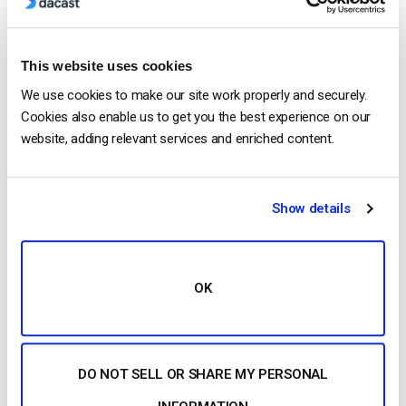
April 23, 2025
This website uses cookies
We use cookies to make our site work properly and securely.
OTT Full Form – O Presente e o Futuro do
Cookies also enable us to get you the best experience on our
Streaming Media
website, adding relevant services and enriched content.
by Jon Whitehead
January 16, 2026
Show details
Aumente o envolvimento dos funcionários
com comunicações empresariais em direto
OK
by Max Wilbert
December 10, 2018
DO NOT SELL OR SHARE MY PERSONAL